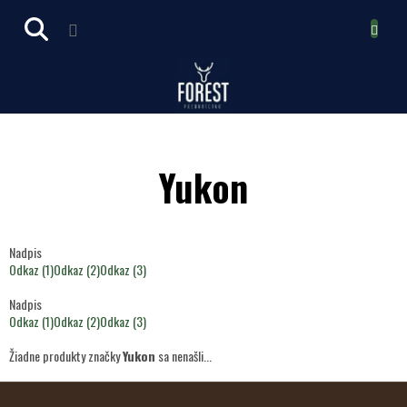
Prejsť
NÁKUPN
na
obsah
KOŠÍK
Yukon
Nadpis
Odkaz (1)
Odkaz (2)
Odkaz (3)
Nadpis
Odkaz (1)
Odkaz (2)
Odkaz (3)
Žiadne produkty značky
Yukon
sa nenašli...
Z
Á