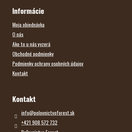
P
Ä
Informácie
T
I
E
Moja objednávka
O nás
Ako to u nás vyzerá
Obchodné podmienky
Podmienky ochrany osobných údajov
Kontakt
Kontakt
info
@
polovnictvoforest.sk
+421 908 572 732