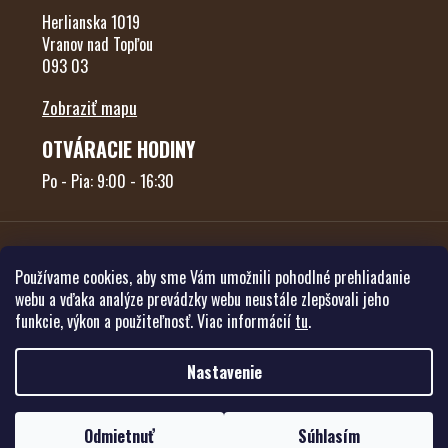
Herlianska 1019
Vranov nad Topľou
093 03
Zobraziť mapu
OTVÁRACIE HODINY
Po - Pia: 9:00 - 16:30
Používame cookies, aby sme Vám umožnili pohodlné prehliadanie
webu a vďaka analýze prevádzky webu neustále zlepšovali jeho
funkcie, výkon a použiteľnosť. Viac informácií
tu
.
Vytvoril Shoptet
Nastavenie
Copyright 2026
Poľovníctvo Forest
. Všetky práva vyhradené.
Upraviť
Odmietnuť
Súhlasím
nastavenie cookies