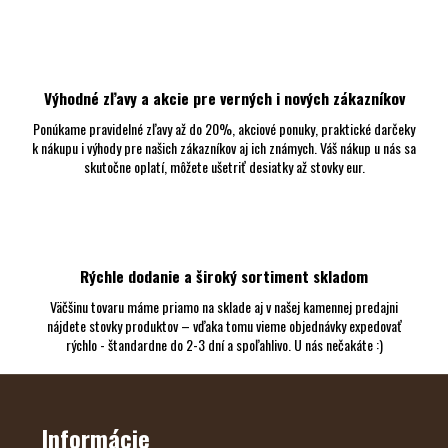
u
Výhodné zľavy a akcie pre verných i nových zákazníkov
Ponúkame pravidelné zľavy až do 20%, akciové ponuky, praktické darčeky
k nákupu i výhody pre našich zákazníkov aj ich známych. Váš nákup u nás sa
skutočne oplatí, môžete ušetriť desiatky až stovky eur.
Rýchle dodanie a široký sortiment skladom
Väčšinu tovaru máme priamo na sklade aj v našej kamennej predajni
nájdete stovky produktov – vďaka tomu vieme objednávky expedovať
rýchlo - štandardne do 2-3 dní a spoľahlivo. U nás nečakáte :)
Z
Á
P
Ä
Informácie