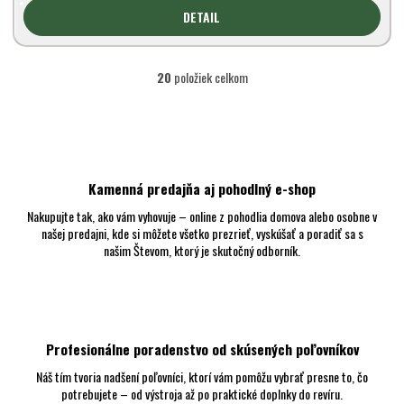
DETAIL
20
položiek celkom
O
v
l
á
d
a
c
Kamenná predajňa aj pohodlný e-shop
i
Nakupujte tak, ako vám vyhovuje – online z pohodlia domova alebo osobne v
e
našej predajni, kde si môžete všetko prezrieť, vyskúšať a poradiť sa s
p
našim Števom, ktorý je skutočný odborník.
r
v
k
y
v
ý
Profesionálne poradenstvo od skúsených poľovníkov
p
i
Náš tím tvoria nadšení poľovníci, ktorí vám pomôžu vybrať presne to, čo
s
potrebujete – od výstroja až po praktické doplnky do revíru.