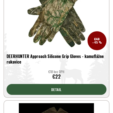
p
k
r
t
o
o
d
v
u
k
t
€40
o
–45 %
v
DEERHUNTER Approach Silicone Grip Gloves - kamuflážne
rukavice
€18 bez DPH
€22
DETAIL