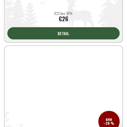
€21 bez DPH
€26
DETAIL
€40
–20 %