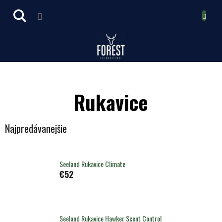
Prejsť
NÁKUPN
na
obsah
KOŠÍK
Rukavice
Najpredávanejšie
Seeland Rukavice Climate
€52
Seeland Rukavice Hawker Scent Control