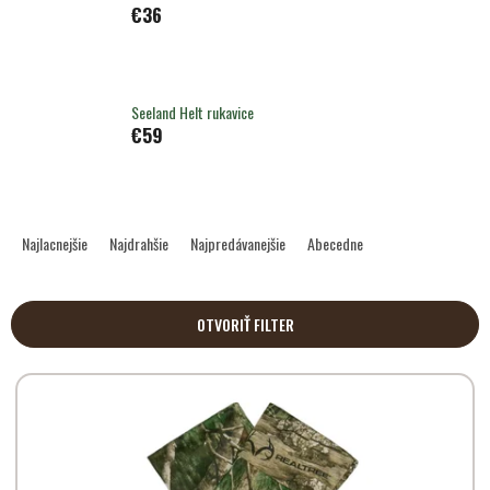
€36
Seeland Helt rukavice
€59
R
a
Najlacnejšie
Najdrahšie
Najpredávanejšie
Abecedne
d
e
n
OTVORIŤ FILTER
i
e
V
p
ý
r
p
o
i
d
s
u