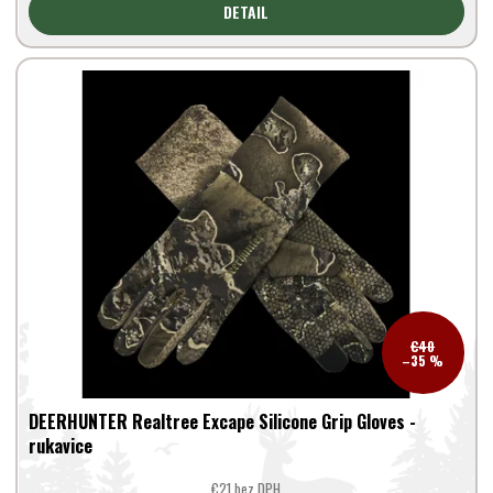
DETAIL
€40
–35 %
DEERHUNTER Realtree Excape Silicone Grip Gloves -
rukavice
€21 bez DPH