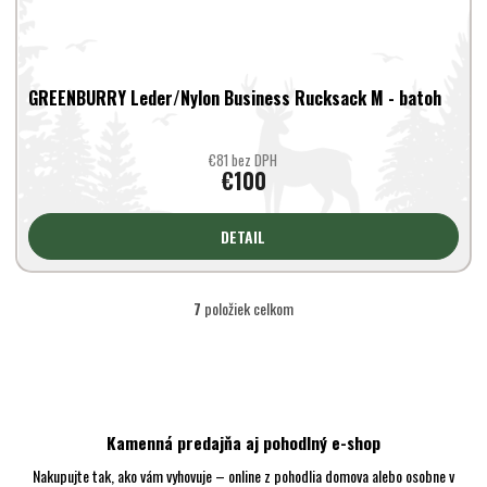
GREENBURRY Leder/Nylon Business Rucksack M - batoh
€81 bez DPH
€100
DETAIL
7
položiek celkom
O
v
l
á
d
a
c
Kamenná predajňa aj pohodlný e-shop
i
Nakupujte tak, ako vám vyhovuje – online z pohodlia domova alebo osobne v
e