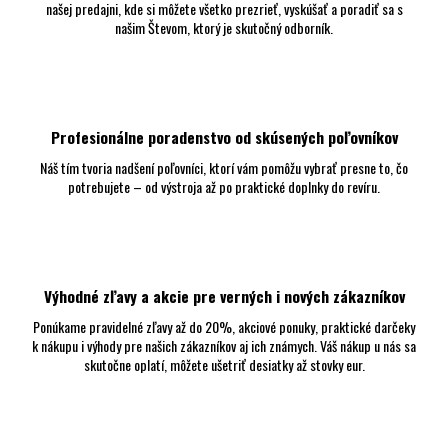
našej predajni, kde si môžete všetko prezrieť, vyskúšať a poradiť sa s
p
našim Števom, ktorý je skutočný odborník.
r
v
k
y
v
ý
Profesionálne poradenstvo od skúsených poľovníkov
p
i
Náš tím tvoria nadšení poľovníci, ktorí vám pomôžu vybrať presne to, čo
s
potrebujete – od výstroja až po praktické doplnky do revíru.
u
Výhodné zľavy a akcie pre verných i nových zákazníkov
Ponúkame pravidelné zľavy až do 20%, akciové ponuky, praktické darčeky
k nákupu i výhody pre našich zákazníkov aj ich známych. Váš nákup u nás sa
skutočne oplatí, môžete ušetriť desiatky až stovky eur.