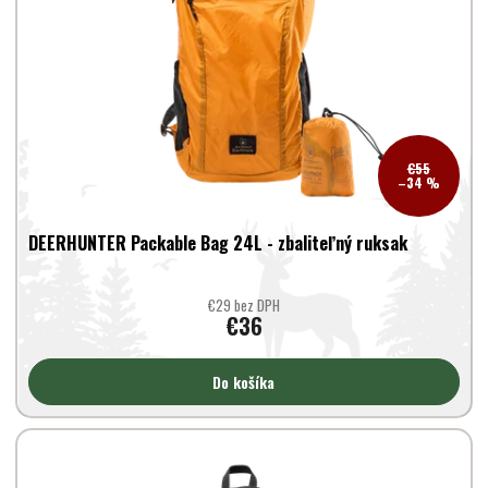
p
k
r
t
o
o
d
v
u
k
t
€55
o
–34 %
v
DEERHUNTER Packable Bag 24L - zbaliteľný ruksak
€29 bez DPH
€36
Do košíka