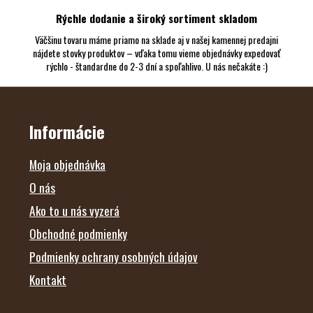
Rýchle dodanie a široký sortiment skladom
Väčšinu tovaru máme priamo na sklade aj v našej kamennej predajni
nájdete stovky produktov – vďaka tomu vieme objednávky expedovať
rýchlo - štandardne do 2-3 dní a spoľahlivo. U nás nečakáte :)
Z
Á
P
Ä
Informácie
T
I
E
Moja objednávka
O nás
Ako to u nás vyzerá
Obchodné podmienky
Podmienky ochrany osobných údajov
Kontakt