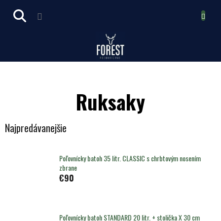
Prejsť
NÁKUPN
na
obsah
KOŠÍK
Ruksaky
Najpredávanejšie
Poľovnícky batoh 35 litr. CLASSIC s chrbtovým nosením
zbrane
€90
Poľovnícky batoh STANDARD 20 litr. + stolička X 30 cm