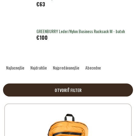
€63
GREENBURRY Leder/Nylon Business Rucksack M - batoh
€100
R
a
Najlacnejšie
Najdrahšie
Najpredávanejšie
Abecedne
d
e
n
OTVORIŤ FILTER
i
e
V
p
ý
r
p
o
i
d
s
u