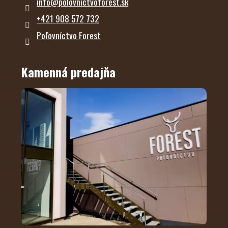
info
@
polovnictvoforest.sk
+421 908 572 732
Poľovníctvo Forest
Kamenná predajňa