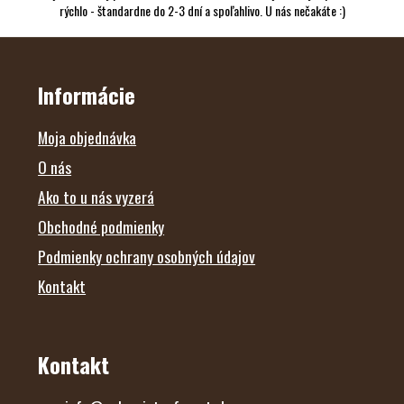
rýchlo - štandardne do 2-3 dní a spoľahlivo. U nás nečakáte :)
Z
Á
P
Ä
Informácie
T
I
E
Moja objednávka
O nás
Ako to u nás vyzerá
Obchodné podmienky
Podmienky ochrany osobných údajov
Kontakt
Kontakt