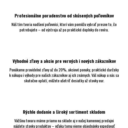
y
v
ý
Profesionálne poradenstvo od skúsených poľovníkov
p
i
Náš tím tvoria nadšení poľovníci, ktorí vám pomôžu vybrať presne to, čo
s
potrebujete – od výstroja až po praktické doplnky do revíru.
u
Výhodné zľavy a akcie pre verných i nových zákazníkov
Ponúkame pravidelné zľavy až do 20%, akciové ponuky, praktické darčeky
k nákupu i výhody pre našich zákazníkov aj ich známych. Váš nákup u nás sa
skutočne oplatí, môžete ušetriť desiatky až stovky eur.
Rýchle dodanie a široký sortiment skladom
Väčšinu tovaru máme priamo na sklade aj v našej kamennej predajni
nájdete stovky produktov – vďaka tomu vieme objednávky expedovať