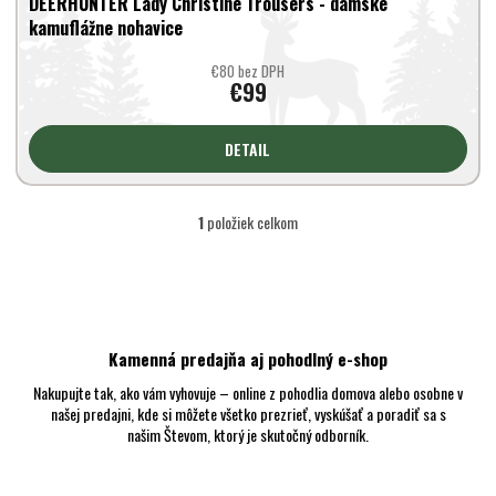
DEERHUNTER Lady Christine Trousers - dámske
kamuflážne nohavice
€80 bez DPH
€99
DETAIL
1
položiek celkom
O
v
l
á
d
a
c
Kamenná predajňa aj pohodlný e-shop
i
Nakupujte tak, ako vám vyhovuje – online z pohodlia domova alebo osobne v
e
našej predajni, kde si môžete všetko prezrieť, vyskúšať a poradiť sa s
p
našim Števom, ktorý je skutočný odborník.
r
v
k