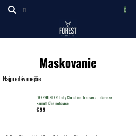
Prejsť
NÁKUPN
na
obsah
KOŠÍK
Maskovanie
Najpredávanejšie
DEERHUNTER Lady Christine Trousers - dámske
kamuflážne nohavice
€99
R
a