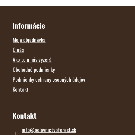
v
l
Z
Á
á
P
d
Ä
Informácie
a
T
c
I
i
E
Moja objednávka
e
p
O nás
r
Ako to u nás vyzerá
v
k
Obchodné podmienky
y
v
Podmienky ochrany osobných údajov
ý
p
Kontakt
i
s
u
Kontakt
info
@
polovnictvoforest.sk