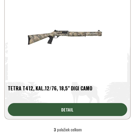
TETRA T412, KAL.12/76, 18,5" DIGI CAMO
DETAIL
3
položiek celkom
O