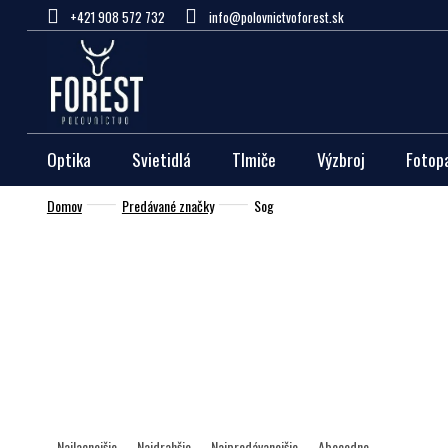
Prejsť
+421 908 572 732
info@polovnictvoforest.sk
na
obsah
Optika
Svietidlá
Tlmiče
Výzbroj
Fotop
Domov
Predávané značky
Sog
R
a
Najlacnejšie
Najdrahšie
Najpredávanejšie
Abecedne