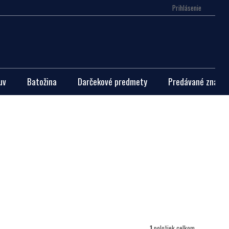
Prihlásenie
Nákupn
košík
uv
Batožina
Darčekové predmety
Predávané značky
1
položiek celkom