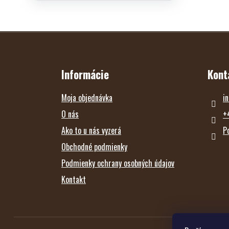
Z
Á
P
Ä
T
Informácie
Kont
I
E
Moja objednávka
in
O nás
+
Ako to u nás vyzerá
P
Obchodné podmienky
Podmienky ochrany osobných údajov
Kontakt