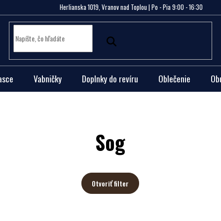
Herlianska 1019, Vranov nad Toplou | Po - Pia 9:00 - 16:30
asce
Vabničky
Doplnky do revíru
Oblečenie
Ob
Sog
Otvoriť filter