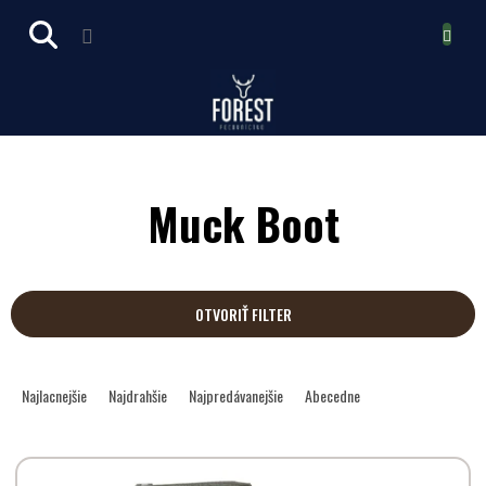
Prejsť
NÁKUPN
na
obsah
KOŠÍK
Muck Boot
OTVORIŤ FILTER
R
a
Najlacnejšie
Najdrahšie
Najpredávanejšie
Abecedne
d
e
V
n