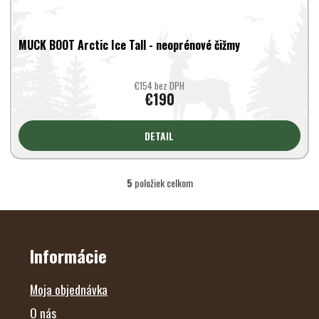
MUCK BOOT Arctic Ice Tall - neoprénové čižmy
€154 bez DPH
€190
DETAIL
5
položiek celkom
O
v
l
Z
Á
á
P
d
Ä
Informácie
a
T
c
I
i
E
Moja objednávka
e
p
O nás