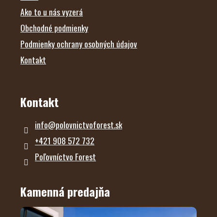
r
Ako to u nás vyzerá
v
k
Obchodné podmienky
y
v
Podmienky ochrany osobných údajov
ý
p
Kontakt
i
s
u
Kontakt
info
@
polovnictvoforest.sk
+421 908 572 732
Poľovníctvo Forest
Kamenná predajňa