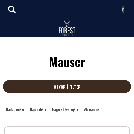
Prejsť
NÁKUPN
na
obsah
KOŠÍK
Mauser
OTVORIŤ FILTER
R
a
Najlacnejšie
Najdrahšie
Najpredávanejšie
Abecedne
d
e
V
n