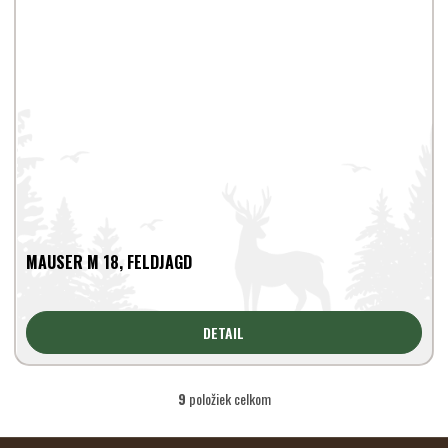
MAUSER M 18, FELDJAGD
DETAIL
9
položiek celkom
O
v
l
Z