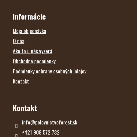
Á
á
P
d
Ä
Informácie
a
T
c
I
i
E
Moja objednávka
e
p
O nás
r
Ako to u nás vyzerá
v
k
Obchodné podmienky
y
v
Podmienky ochrany osobných údajov
ý
p
Kontakt
i
s
u
Kontakt
info
@
polovnictvoforest.sk
+421 908 572 732