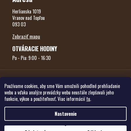
Herlianska 1019
Vranov nad Topľou
093 03
Zobraziť mapu
OTVÁRACIE HODINY
Po - Pia: 9:00 - 16:30
Používame cookies, aby sme Vám umožnili pohodlné prehliadanie
webu a vďaka analýze prevádzky webu neustále zlepšovali jeho
funkcie, výkon a použiteľnosť. Viac informácií
tu
.
Vytvoril Shoptet
Nastavenie
Copyright 2026
Poľovníctvo Forest
. Všetky práva vyhradené.
Upraviť