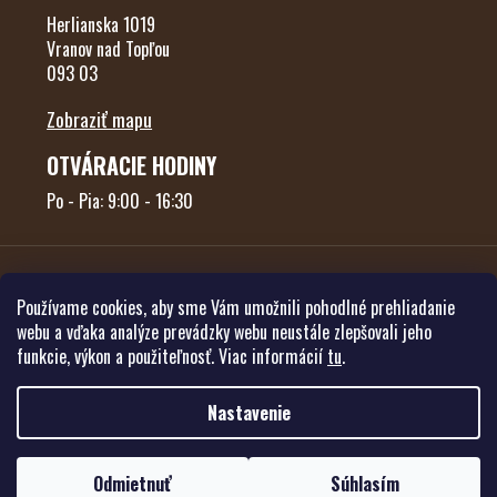
Herlianska 1019
Vranov nad Topľou
093 03
Zobraziť mapu
OTVÁRACIE HODINY
Po - Pia: 9:00 - 16:30
Používame cookies, aby sme Vám umožnili pohodlné prehliadanie
webu a vďaka analýze prevádzky webu neustále zlepšovali jeho
funkcie, výkon a použiteľnosť. Viac informácií
tu
.
Vytvoril Shoptet
Nastavenie
Copyright 2026
Poľovníctvo Forest
. Všetky práva vyhradené.
Upraviť
Odmietnuť
Súhlasím
nastavenie cookies