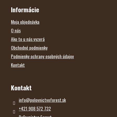
P
Ä
Informácie
T
I
E
Moja objednávka
O nás
Ako to u nás vyzerá
Obchodné podmienky
Podmienky ochrany osobných údajov
Kontakt
Kontakt
info
@
polovnictvoforest.sk
+421 908 572 732