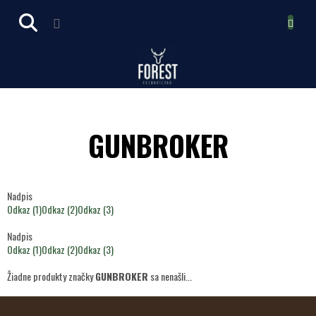
Prejsť
NÁKUPN
na
obsah
KOŠÍK
GUNBROKER
Nadpis
Odkaz (1)
Odkaz (2)
Odkaz (3)
Nadpis
Odkaz (1)
Odkaz (2)
Odkaz (3)
Žiadne produkty značky
GUNBROKER
sa nenašli...
Z
Á