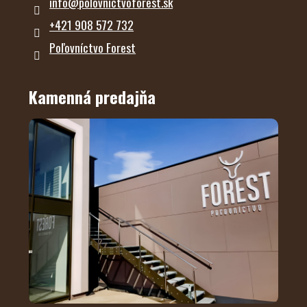
info
@
polovnictvoforest.sk
+421 908 572 732
Poľovníctvo Forest
Kamenná predajňa