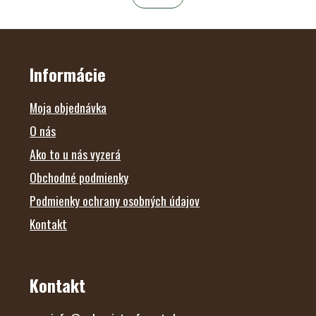
á
k
o
d
v
Z
a
a
Á
c
n
P
i
i
Ä
Informácie
e
e
T
p
I
r
E
Moja objednávka
v
k
O nás
y
Ako to u nás vyzerá
v
ý
Obchodné podmienky
p
i
Podmienky ochrany osobných údajov
s
u
Kontakt
Kontakt