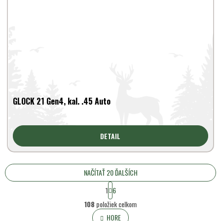
GLOCK 21 Gen4, kal. .45 Auto
DETAIL
NAČÍTAŤ 20 ĎALŠÍCH
S
1
6
t
O
r
108
položiek celkom
v
á
l
HORE
n