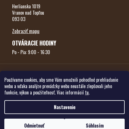
Herlianska 1019
Vranov nad Topľou
093 03
Zobraziť mapu
OTVÁRACIE HODINY
Po - Pia: 9:00 - 16:30
Používame cookies, aby sme Vám umožnili pohodlné prehliadanie
webu a vďaka analýze prevádzky webu neustále zlepšovali jeho
funkcie, výkon a použiteľnosť. Viac informácií
tu
.
Vytvoril Shoptet
Nastavenie
Copyright 2026
Poľovníctvo Forest
. Všetky práva vyhradené.
Upraviť
Odmietnuť
Súhlasím
nastavenie cookies