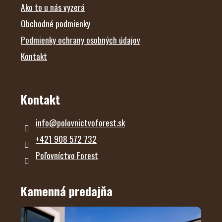
Ako to u nás vyzerá
v
ý
Obchodné podmienky
p
i
Podmienky ochrany osobných údajov
s
u
Kontakt
Kontakt
info
@
polovnictvoforest.sk
+421 908 572 732
Poľovníctvo Forest
Kamenná predajňa