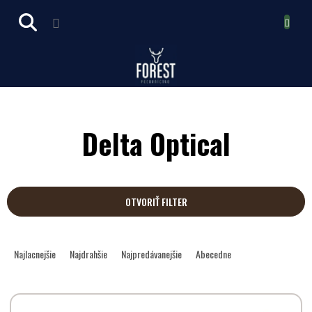
Prejsť
NÁKUPN
na
obsah
KOŠÍK
Delta Optical
OTVORIŤ FILTER
R
a
Najlacnejšie
Najdrahšie
Najpredávanejšie
Abecedne
d
e
V
n