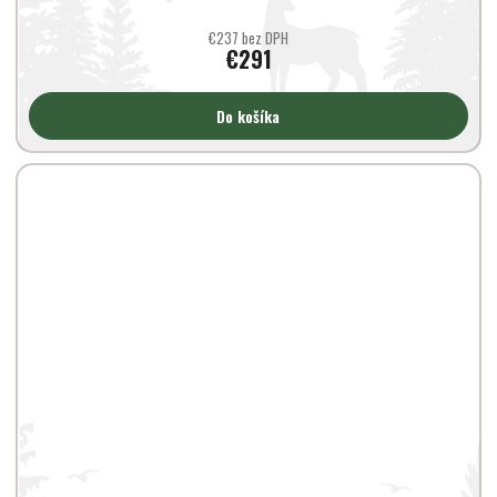
€237 bez DPH
€291
Do košíka