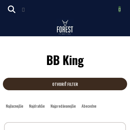
Prejsť
NÁKUPN
na
obsah
KOŠÍK
BB King
OTVORIŤ FILTER
R
a
Najlacnejšie
Najdrahšie
Najpredávanejšie
Abecedne
d
e
V
n