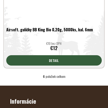
Airsoft. guličky BB King Bio 0,20g, 5000ks, kal. 6mm
€10 bez DPH
€12
DETAIL
6
položiek celkom
O
v
l
Z
Á
á
P
d
Ä
Informácie
a
T
c
I