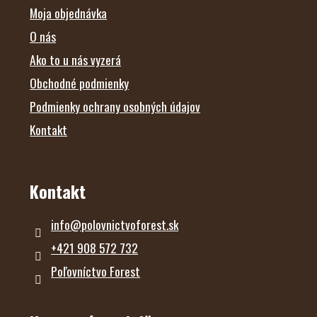
i
E
Moja objednávka
e
p
O nás
r
Ako to u nás vyzerá
v
k
Obchodné podmienky
y
v
Podmienky ochrany osobných údajov
ý
p
Kontakt
i
s
u
Kontakt
info
@
polovnictvoforest.sk
+421 908 572 732
Poľovníctvo Forest