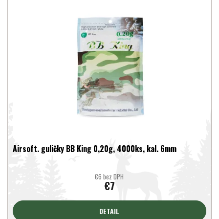
ý
i
p
e
i
p
s
r
p
o
r
d
o
u
d
k
u
t
k
o
t
v
o
v
Airsoft. guličky BB King 0,20g, 4000ks, kal. 6mm
€6 bez DPH
€7
DETAIL