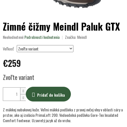
Zimné čižmy Meindl Paluk GTX
Priemerné
Neohodnotené
Podrobnosti hodnotenia
Značka:
Meindl
hodnotenie
produktu
Veľkosť
je
0,0
€259
z
5
Jednotková
hviezdičiek.
Zvoľte variant
cena:
Pridať do košíka
Z mäkkej nubukovej kože. Veľmi mäkká podšívka z pravej ovčej vlny v oblasti sáry a
prstov, ako aj izolácia PrimaLoft 200. Vodoodolná podšívka Gore-Tex Insulated
Comfort Footwear. Uzavretý jazyk až do vrchu.