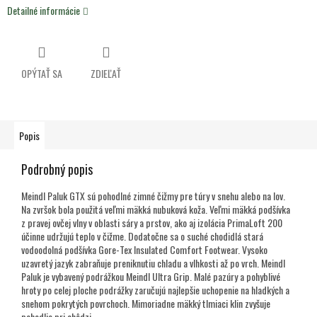
Detailné informácie
OPÝTAŤ SA
ZDIEĽAŤ
Popis
Podrobný popis
Meindl Paluk GTX sú pohodlné zimné čižmy pre túry v snehu alebo na lov.
Na zvršok bola použitá veľmi mäkká nubuková koža. Veľmi mäkká podšívka
z pravej ovčej vlny v oblasti sáry a prstov, ako aj izolácia PrimaLoft 200
účinne udržujú teplo v čižme. Dodatočne sa o suché chodidlá stará
vodoodolná podšívka Gore-Tex Insulated Comfort Footwear. Vysoko
uzavretý jazyk zabraňuje preniknutiu chladu a vlhkosti až po vrch. Meindl
Paluk je vybavený podrážkou Meindl Ultra Grip. Malé pazúry a pohyblivé
hroty po celej ploche podrážky zaručujú najlepšie uchopenie na hladkých a
snehom pokrytých povrchoch. Mimoriadne mäkký tlmiaci klin zvyšuje
pohodlie pri chôdzi.