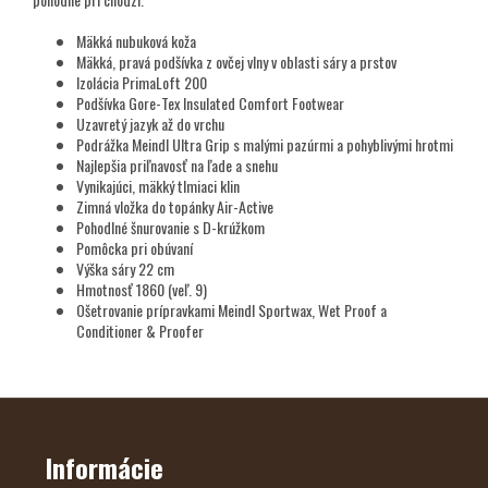
Mäkká nubuková koža
Mäkká, pravá podšívka z ovčej vlny v oblasti sáry a prstov
Izolácia PrimaLoft 200
Podšívka Gore-Tex Insulated Comfort Footwear
Uzavretý jazyk až do vrchu
Podrážka Meindl Ultra Grip s malými pazúrmi a pohyblivými hrotmi
Najlepšia priľnavosť na ľade a snehu
Vynikajúci, mäkký tlmiaci klin
Zimná vložka do topánky Air-Active
Pohodlné šnurovanie s D-krúžkom
Pomôcka pri obúvaní
Výška sáry 22 cm
Hmotnosť 1860 (veľ. 9)
Ošetrovanie prípravkami Meindl Sportwax, Wet Proof a
Conditioner & Proofer
Z
Á
P
Ä
Informácie
T