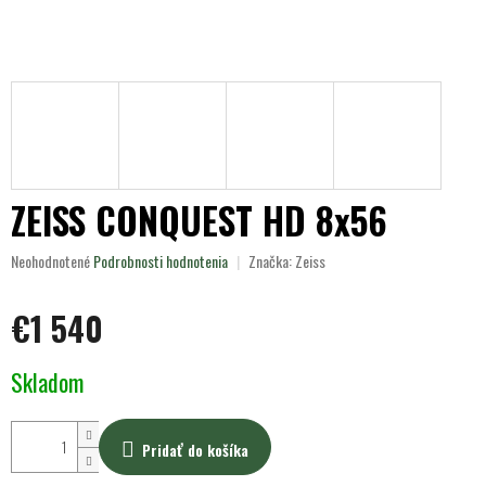
ZEISS CONQUEST HD 8x56
Priemerné
Neohodnotené
Podrobnosti hodnotenia
Značka:
Zeiss
hodnotenie
produktu
€1 540
je
0,0
z
Jednotková
Skladom
5
cena:
hviezdičiek.
Pridať do košíka