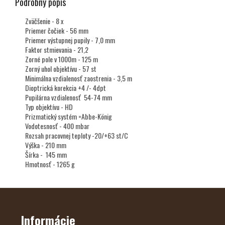
Podrobný popis
Zväčšenie - 8 x
Priemer čočiek - 56 mm
Priemer výstupnej pupily - 7,0 mm
Faktor stmievania - 21,2
Zorné pole v 1000m - 125 m
Zorný uhol objektívu - 57 st
Minimálna vzdialenosť zaostrenia - 3,5 m
Dioptrická korekcia +4 /- 4dpt
Pupilárna vzdialenosť 54-74 mm
Typ objektívu - HD
Prizmatický systém =Abbe-König
Vodotesnosť - 400 mbar
Rozsah pracovnej teploty -20/+63 st/C
Výška - 210 mm
Šírka - 145 mm
Hmotnosť - 1265 g
Z
Á
P
Ä
Informácie