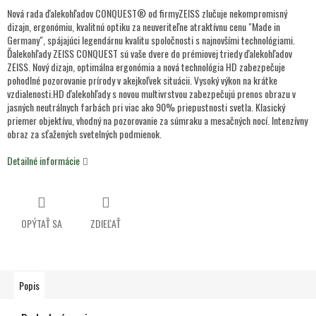
Nová rada ďalekohľadov CONQUEST® od firmyZEISS zlučuje nekompromisný
dizajn, ergonómiu, kvalitnú optiku za neuveriteľne atraktívnu cenu "Made in
Germany", spájajúci legendárnu kvalitu spoločnosti s najnovšími technológiami.
Ďalekohľady ZEISS CONQUEST sú vaše dvere do prémiovej triedy ďalekohľadov
ZEISS. Nový dizajn, optimálna ergonómia a nová technológia HD zabezpečuje
pohodlné pozorovanie prírody v akejkoľvek situácii. Vysoký výkon na krátke
vzdialenosti.HD ďalekohľady s novou multivrstvou zabezpečujú prenos obrazu v
jasných neutrálnych farbách pri viac ako 90% priepustnosti svetla. Klasický
priemer objektívu, vhodný na pozorovanie za súmraku a mesačných nocí. Intenzívny
obraz za sťažených svetelných podmienok.
Detailné informácie
OPÝTAŤ SA
ZDIEĽAŤ
Popis