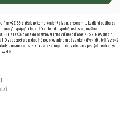
firmyZEISS zlučuje nekompromisný dizajn, ergonómiu, kvalitnú optiku za
ermany", spájajúci legendárnu kvalitu spoločnosti s najnovšími
UEST sú vaše dvere do prémiovej triedy ďalekohľadov ZEISS. Nový dizajn,
 HD zabezpečuje pohodlné pozorovanie prírody v akejkoľvek situácii. Vysoký
hľady s novou multivrstvou zabezpečujú prenos obrazu v jasných neutrálnych
 svetla.
EĽAŤ