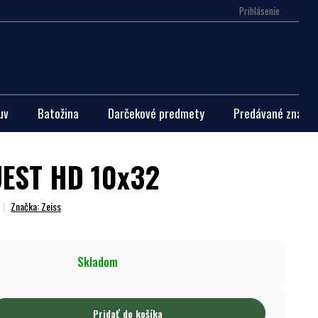
Prihlásenie
Nákupn
košík
uv
Batožina
Darčekové predmety
Predávané značky
UEST HD 10x32
Značka:
Zeiss
Skladom
Pridať do košíka