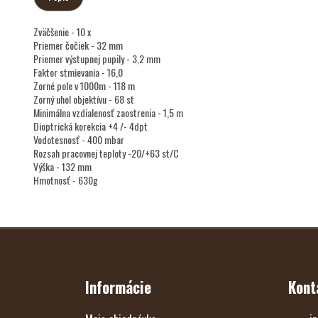
Zväčšenie - 10 x
Priemer čočiek - 32 mm
Priemer výstupnej pupily - 3,2 mm
Faktor stmievania - 16,0
Zorné pole v 1000m - 118 m
Zorný uhol objektívu - 68 st
Minimálna vzdialenosť zaostrenia - 1,5 m
Dioptrická korekcia +4 /- 4dpt
Vodotesnosť - 400 mbar
Rozsah pracovnej teploty -20/+63 st/C
Výška - 132 mm
Hmotnosť - 630g
Z
Á
P
Ä
T
Informácie
Kont
I
E