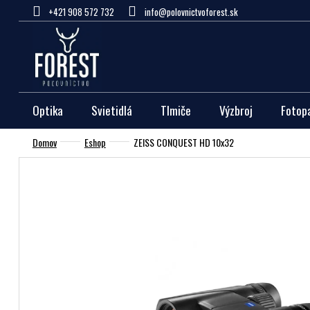
Prejsť
+421 908 572 732
info@polovnictvoforest.sk
na
obsah
Optika
Svietidlá
Tlmiče
Výzbroj
Fotop
Domov
Eshop
ZEISS CONQUEST HD 10x32