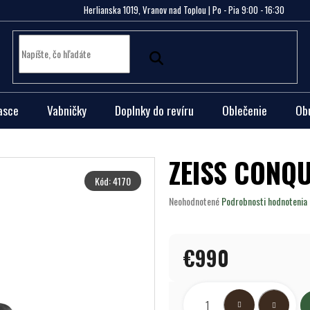
Herlianska 1019, Vranov nad Toplou | Po - Pia 9:00 - 16:30
asce
Vabničky
Doplnky do revíru
Oblečenie
Ob
ZEISS CONQ
Kód:
4170
Priemerné
Neohodnotené
Podrobnosti hodnotenia
hodnotenie
produktu
je
€990
0,0
z
5
Jednotková
hviezdičiek.
cena: