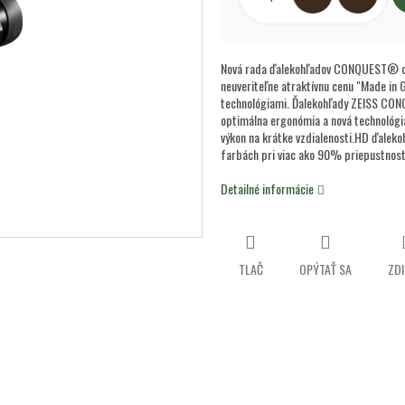
Nová rada ďalekohľadov CONQUEST® od 
neuveriteľne atraktívnu cenu "Made in G
technológiami. Ďalekohľady ZEISS CONQ
optimálna ergonómia a nová technológia
výkon na krátke vzdialenosti.HD ďaleko
farbách pri viac ako 90% priepustnosti
Detailné informácie
TLAČ
OPÝTAŤ SA
ZDI