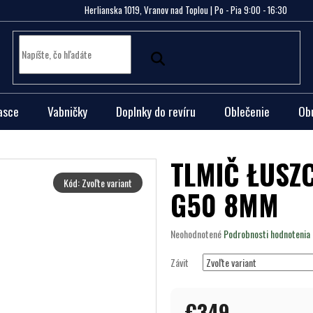
Herlianska 1019, Vranov nad Toplou | Po - Pia 9:00 - 16:30
asce
Vabničky
Doplnky do revíru
Oblečenie
Ob
TLMIČ ŁUSZ
Kód:
Zvoľte variant
G50 8MM
Priemerné
Neohodnotené
Podrobnosti hodnotenia
hodnotenie
produktu
Závit
je
0,0
z
€349
5