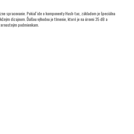
cízne spracovanie. Pokiaľ ide o komponenty Hush-tac, základom je špeciálna
kčným dizajnom. Ďalšou výhodou je tlmenie, ktoré je na úrovni 35 dB a
oveternostným podmienkam.