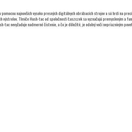
lov pomocou najnovších vysoko presných digitálnych obrábacích strojov a sú hrdí na pre
lych výstrelov. Tlmiče Hush-tac od spoločnosti Łuszczek sa vyznačujú premysleným a fun
sh-tac nevyžaduje nadmerné čistenie, a čo je dôležité, je odolný voči nepriaznivým p