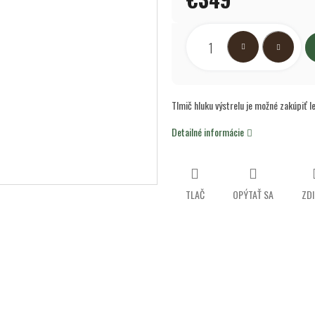
hviezdičiek.
Jednotková
cena:
Tlmič hluku výstrelu je možné zakúpiť l
Detailné informácie
TLAČ
OPÝTAŤ SA
ZDI