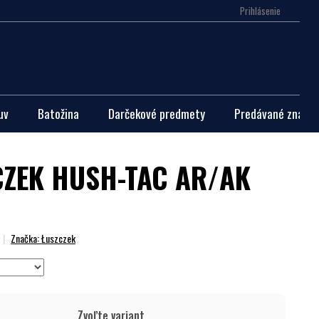
Prihlásenie
Nákupn
košík
uv
Batožina
Darčekové predmety
Predávané značky
CZEK HUSH-TAC AR/AK
Značka:
Łuszczek
Zvoľte variant