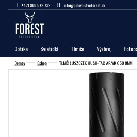
Prejsť
+421 908 572 732
info@polovnictvoforest.sk
na
obsah
Optika
Svietidlá
Tlmiče
Výzbroj
Fotop
Domov
Eshop
TLMIČ ŁUSZCZEK HUSH-TAC AR/AK G50 8MM