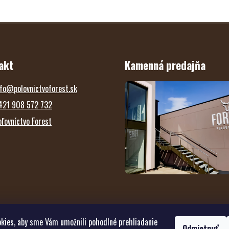
akt
Kamenná predajňa
fo
@
polovnictvoforest.sk
421 908 572 732
oľovníctvo Forest
kies, aby sme Vám umožnili pohodlné prehliadanie
Odmietnuť