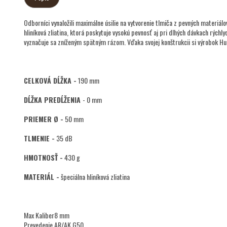
Odborníci vynaložili maximálne úsilie na vytvorenie tlmiča z pevných materiá
hliníková zliatina, ktorá poskytuje vysokú pevnosť aj pri dlhých dávkach rých
vyznačuje sa zníženým spätným rázom. Vďaka svojej konštrukcii si výrobok Hu
CELKOVÁ DĹŽKA -
190 mm
DĹŽKA PREDĹŽENIA
- 0 mm
PRIEMER Ø -
50 mm
TLMENIE -
35 dB
HMOTNOSŤ -
430 g
MATERIÁL -
špeciálna hliníková zliatina
Max Kaliber
8 mm
Prevedenie
AR/AK G50