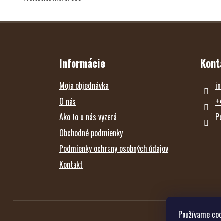
Z
Á
P
Ä
T
Informácie
Kont
I
E
Moja objednávka
in
O nás
+
Ako to u nás vyzerá
P
Obchodné podmienky
Podmienky ochrany osobných údajov
Kontakt
Používame coo