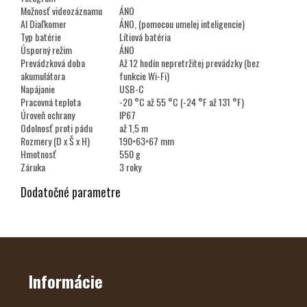
Možnosť videozáznamu
ÁNO
AI Diaľkomer
ÁNO, (pomocou umelej inteligencie)
Typ batérie
Lítiová batéria
Úsporný režim
ÁNO
Prevádzková doba
Až 12 hodín nepretržitej prevádzky (bez
akumulátora
funkcie Wi-Fi)
Napájanie
USB-C
Pracovná teplota
-20 °C až 55 °C (-24 °F až 131 °F)
Úroveň ochrany
IP67
Odolnosť proti pádu
až 1,5 m
Rozmery (D x Š x H)
190×63×67 mm
Hmotnosť
550 g
Záruka
3 roky
Dodatočné parametre
Z
Á
P
Ä
Informácie
T
I