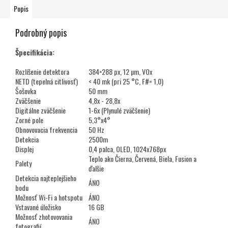
Popis
Podrobný popis
Špecifikácia:
Rozlíšenie detektora
384×288 px, 12 µm, VOx
NETD (tepelná citlivosť)
< 40 mk (pri 25 °C, F#= 1,0)
Šošovka
50 mm
Zväčšenie
4,8x - 28,8x
Digitálne zväčšenie
1-6x (Plynulé zväčšenie)
Zorné pole
5,3°x4°
Obnovovacia frekvencia
50 Hz
Detekcia
2500m
Displej
0,4 palca, OLED, 1024x768px
Teplo ako Čierna, Červená, Biela, Fusion a
Palety
ďalšie
Detekcia najteplejšieho
ÁNO
bodu
Možnosť Wi-Fi a hotspotu
ÁNO
Vstavané úložisko
16 GB
Možnosť zhotovovania
ÁNO
fotografií