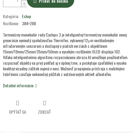
Pridať do košíka
Kategória
:
Eshop
Rozlíšenie
:
384×288
Termovízny monokulár rady Cyclops 3 je inteligentný termovízny monokulár novej
generácie vyvinutý spoločnosťou ThermTec, vybavený 12μm nechladeným
infračerveným senzorom a dostupný v piatich verziách s objektívom
15mm/19mm/25mm/35mm/50mm a vysokým rozlíšením OLED displeja 102.
Vďaka inteligentnému algoritmu rozpoznávania obrazu AI umožňuje používateľom
rozpoznať objekty na prvý pohľad aj v úplnej tme, a poskytuje spoľahlivý a vysoko
kvalitný vizuálny zážitok najmä v noci. Možnosť prepojenia prístroja s mobilnými
telefónmi zaisťuje nekonečný pôžitok z outdoorových aktivít užívateľov.
Detailné informácie
OPÝTAŤ SA
ZDIEĽAŤ