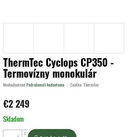
ThermTec Cyclops CP350 -
Termovízny monokulár
Priemerné
Neohodnotené
Podrobnosti hodnotenia
Značka:
ThermTec
hodnotenie
produktu
€2 249
je
0,0
z
Jednotková
Skladom
5
cena:
hviezdičiek.