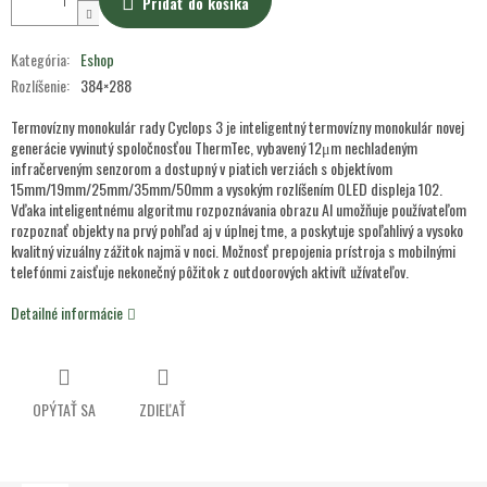
Pridať do košíka
Kategória
:
Eshop
Rozlíšenie
:
384×288
Termovízny monokulár rady Cyclops 3 je inteligentný termovízny monokulár novej
generácie vyvinutý spoločnosťou ThermTec, vybavený 12μm nechladeným
infračerveným senzorom a dostupný v piatich verziách s objektívom
15mm/19mm/25mm/35mm/50mm a vysokým rozlíšením OLED displeja 102.
Vďaka inteligentnému algoritmu rozpoznávania obrazu AI umožňuje používateľom
rozpoznať objekty na prvý pohľad aj v úplnej tme, a poskytuje spoľahlivý a vysoko
kvalitný vizuálny zážitok najmä v noci. Možnosť prepojenia prístroja s mobilnými
telefónmi zaisťuje nekonečný pôžitok z outdoorových aktivít užívateľov.
Detailné informácie
OPÝTAŤ SA
ZDIEĽAŤ