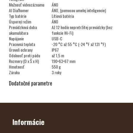
Možnosť videozáznamu
ÁNO
AI Diaľkomer
ÁNO, (pomocou umelej inteligencie)
Typ batérie
Lítiová batéria
Úsporný režim
ÁNO
Prevádzková doba
Až 12 hodín nepretržitej prevádzky (bez
akumulátora
funkcie Wi-Fi)
Napájanie
USB-C
Pracovná teplota
-20 °C až 55 °C (-24 °F až 131 °F)
Úroveň ochrany
IP67
Odolnosť proti pádu
až 1,5 m
Rozmery (D x Š x H)
190×63×67 mm
Hmotnosť
550 g
Záruka
3 roky
Dodatočné parametre
Z
Á
P
Ä
Informácie
T
I