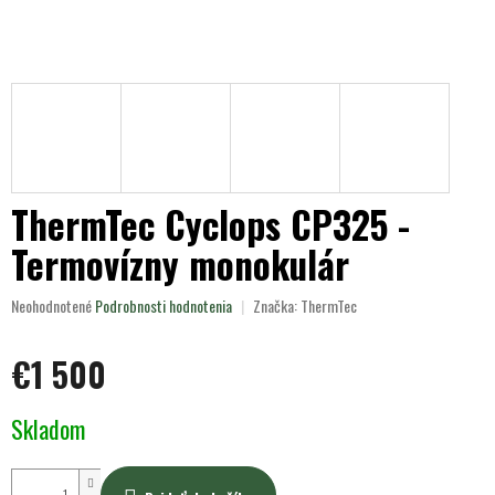
ThermTec Cyclops CP325 -
Termovízny monokulár
Priemerné
Neohodnotené
Podrobnosti hodnotenia
Značka:
ThermTec
hodnotenie
produktu
€1 500
je
0,0
z
Jednotková
Skladom
5
cena:
hviezdičiek.