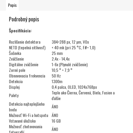
Popis
Podrobný popis
Špecifikácia:
Rozlíšenie detektora
384×288 px, 12 µm, VOx
NETD (tepelná citlivosť)
< 40 mk (pri 25 °C, F#= 1,0)
Šošovka
25 mm
Zväčšenie
2,4x - 14,4x
Digitálne zväčšenie
1-6x (Plynulé zväčšenie)
Zorné pole
10,5 ° × 7,9 °
Obnovovacia frekvencia
50 Hz
Detekcia
1300m
Displej
0,4 palca, OLED, 1024x768px
Teplo ako Čierna, Červená, Biela, Fusion a
Palety
ďalšie
Detekcia najteplejšieho
ÁNO
bodu
Možnosť Wi-Fi a hotspotu
ÁNO
Vstavané úložisko
16 GB
Možnosť zhotovovania
ÁNO
fotografií