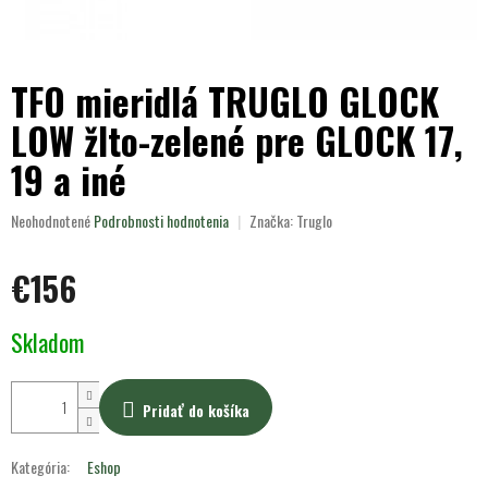
TFO mieridlá TRUGLO GLOCK
LOW žlto-zelené pre GLOCK 17,
19 a iné
Priemerné
Neohodnotené
Podrobnosti hodnotenia
Značka:
Truglo
hodnotenie
produktu
€156
je
0,0
z
Jednotková
Skladom
5
cena:
hviezdičiek.
Pridať do košíka
Kategória
:
Eshop