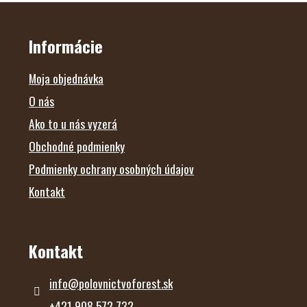
Z
Á
P
Ä
Informácie
T
I
E
Moja objednávka
O nás
Ako to u nás vyzerá
Obchodné podmienky
Podmienky ochrany osobných údajov
Kontakt
Kontakt
info
@
polovnictvoforest.sk
+421 908 572 732