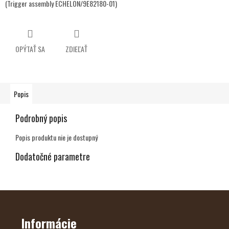
(Trigger assembly ECHELON/9E82180-01)
OPÝTAŤ SA
ZDIEĽAŤ
Popis
Podrobný popis
Popis produktu nie je dostupný
Dodatočné parametre
Z
Á
P
Ä
Informácie
T