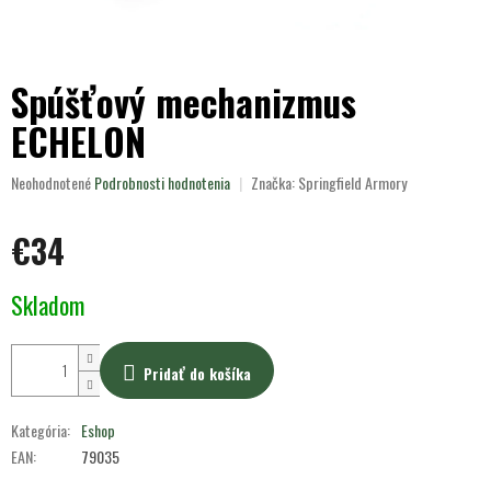
Spúšťový mechanizmus
ECHELON
Priemerné
Neohodnotené
Podrobnosti hodnotenia
Značka:
Springfield Armory
hodnotenie
produktu
€34
je
0,0
z
Jednotková
Skladom
5
cena:
hviezdičiek.
Pridať do košíka
Kategória
:
Eshop
EAN
:
79035