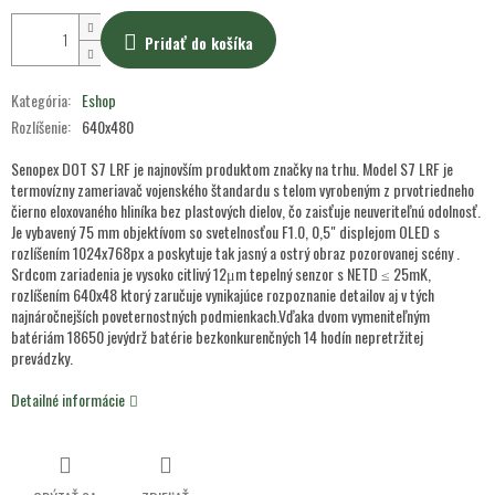
Pridať do košíka
Kategória
:
Eshop
Rozlíšenie
:
640x480
Senopex DOT S7 LRF je najnovším produktom značky na trhu. Model S7 LRF je
termovízny zameriavač vojenského štandardu s telom vyrobeným z prvotriedneho
čierno eloxovaného hliníka bez plastových dielov, čo zaisťuje neuveriteľnú odolnosť.
Je vybavený 75 mm objektívom so svetelnosťou F1.0, 0,5" displejom OLED s
rozlíšením 1024x768px a poskytuje tak jasný a ostrý obraz pozorovanej scény .
Srdcom zariadenia je vysoko citlivý 12μm tepelný senzor s NETD ≤ 25mK,
rozlíšením 640x48 ktorý zaručuje vynikajúce rozpoznanie detailov aj v tých
najnáročnejších poveternostných podmienkach.Vďaka dvom vymeniteľným
batériám 18650 jevýdrž batérie bezkonkurenčných 14 hodín nepretržitej
prevádzky.
Detailné informácie