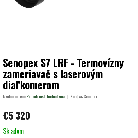
Senopex S7 LRF - Termovízny
zameriavač s laserovým
diaľkomerom
Priemerné
Neohodnotené
Podrobnosti hodnotenia
Značka:
Senopex
hodnotenie
produktu
€5 320
je
0,0
z
Jednotková
Skladom
5
cena:
hviezdičiek.