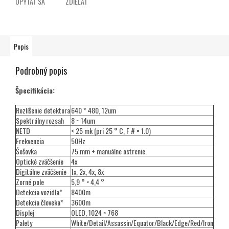
OPÝTAŤ SA
ZDIEĽAŤ
Popis
Podrobný popis
Špecifikácia:
Rozlíšenie detektora
640 * 480, 12um
Spektrálny rozsah
8 ~ 14um
NETD
< 25 mk (pri 25 ° C, F # = 1.0)
Frekvencia
50Hz
Šošovka
75 mm + manuálne ostrenie
Optické zväčšenie
4x
Digitálne zväčšenie
1x, 2x, 4x, 8x
Zorné pole
5,9 ° × 4,4 °
Detekcia vozidla*
8400m
Detekcia človeka*
3600m
Displej
OLED, 1024 × 768
Palety
White/Detail/Assassin/Equator/Black/Edge/Red/Iron