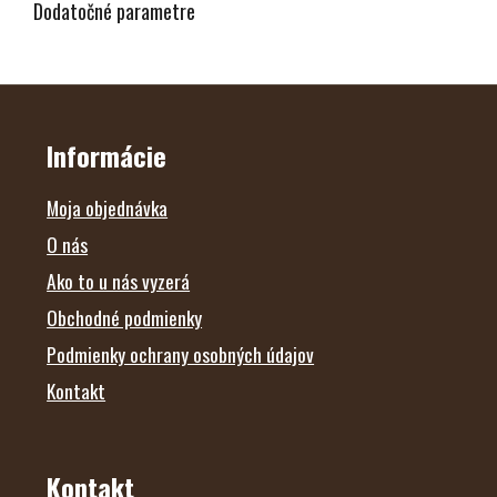
Dodatočné parametre
Z
Á
P
Ä
Informácie
T
I
E
Moja objednávka
O nás
Ako to u nás vyzerá
Obchodné podmienky
Podmienky ochrany osobných údajov
Kontakt
Kontakt