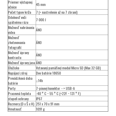
Priemer výstupnej
45 mm
očnice
Počet typov kríža
7 (= nastrelenie až na 7 zbraní)
Odolnosť voči
7 000 J
spätnému rázu
Možnosť nahrávania
ÁNO
videa
Možnosť
zhotovovania
ÁNO
fotografií
Možnosť úpravy
ÁNO
kontrastu
Možnosť úpravy jasu
ÁNO
Úložisko
Vstavaný pamäťový modul Micro SD (Max 32 GB)
Napájací zdroj
Dve batérie 18650
Prevádzková doba
≥14h
batérie
Porty
7-pinový konektor --> USB-A
Pracovná teplota
-40 ° C ~ 55 ° C (<22F ~ 131 ° F)
stupeň ochrany
IP67
Rozmery (D x Š x H)
251 x 70 x 91 mm
Hmotnosť
1091 g