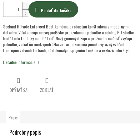
Pridať do košíka
Seeland Hillside Enforced Boot kombinuje robustnú konštrukciu s modernými
detailmi. Vďaka neoprénovej podšívke pre izoláciu a pohodlie a odolnej PU stielke
budú tieto topánky na dlhú trať. Nový gumený dizajn a pružná horná časť zvyšujú
pohodlie, zatiaľ čo medzipodrážka vo farbe kameňa ponúka výrazný vzhľad.
Dostupné v dvoch farbách, sú dokonalým spojením funkcie a exkluzívneho štýlu.
Detailné informácie
OPÝTAŤ SA
ZDIEĽAŤ
Popis
Podrobný popis