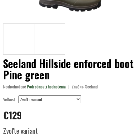
Seeland Hillside enforced boot
Pine green
Priemerné
Neohodnotené
Podrobnosti hodnotenia
Značka:
Seeland
hodnotenie
produktu
Veľkosť
je
0,0
€129
z
5
Jednotková
hviezdičiek.
Zvoľte variant
cena: