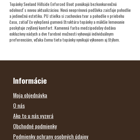
Topánky Seeland Hillside Enforced Boot ponúkajú bezkonkurenčnú
odolnosť s novou aktualizáciou. Nová neoprénová podšívka zaisťuje pohodlie
a jedinečnú estetiku. PU stielka si zachováva tvar a pohodlie v priebehu
času, zatiaľ čo vylepšená gumová štruktúra topánky a mäkšie lemovanie
poskytuje zvýšený komfort. Kamenná farba medzipodošvy dodáva
exkluzívny nádych a dve farebné možnosti vyhovujú individuálnym
preferenciám, vďaka čomu tieto topánky vynikajú výkonom aj štýlom.
Z
Á
P
Ä
Informácie
T
I
E
Moja objednávka
O nás
Ako to u nás vyzerá
Obchodné podmienky
Podmienky ochrany osobných údajov