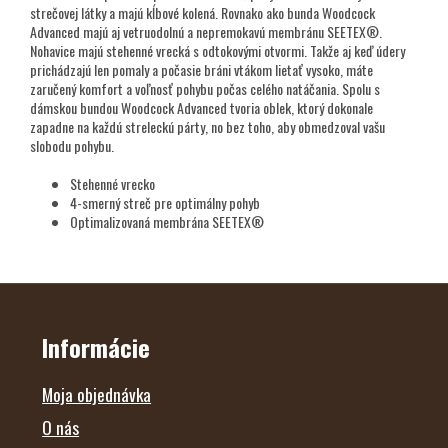
strečovej látky a majú kĺbové kolená. Rovnako ako bunda Woodcock
Advanced majú aj vetruodolnú a nepremokavú membránu SEETEX®.
Nohavice majú stehenné vrecká s odtokovými otvormi. Takže aj keď údery
prichádzajú len pomaly a počasie bráni vtákom lietať vysoko, máte
zaručený komfort a voľnosť pohybu počas celého natáčania. Spolu s
dámskou bundou Woodcock Advanced tvoria oblek, ktorý dokonale
zapadne na každú streleckú párty, no bez toho, aby obmedzoval vašu
slobodu pohybu.
Stehenné vrecko
4-smerný streč pre optimálny pohyb
Optimalizovaná membrána SEETEX®
Z
Á
P
Ä
Informácie
T
I
E
Moja objednávka
O nás