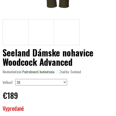
Seeland Dámske nohavice
Woodcock Advanced
Priemerné
Neohodnotené
Podrobnosti hodnotenia
Značka:
Seeland
hodnotenie
produktu
Veľkosť
je
0,0
€189
z
5
Jednotková
hviezdičiek.
Vypredané
cena: