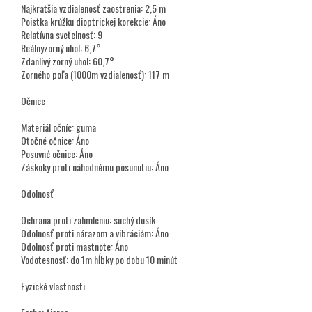
Najkratšia vzdialenosť zaostrenia: 2,5 m
Poistka krúžku dioptrickej korekcie: Áno
Relatívna svetelnosť: 9
Reálnyzorný uhol: 6,7°
Zdanlivý zorný uhol: 60,7°
Zorného poľa (1000m vzdialenosť): 117 m
Očnice
Materiál očníc: guma
Otočné očnice: Áno
Posuvné očnice: Áno
Záskoky proti náhodnému posunutiu: Áno
Odolnosť
Ochrana proti zahmleniu: suchý dusík
Odolnosť proti nárazom a vibráciám: Áno
Odolnosť proti mastnote: Áno
Vodotesnosť: do 1m hĺbky po dobu 10 minút
Fyzické vlastnosti