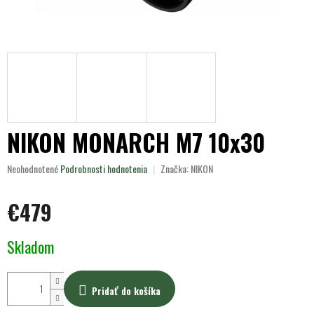
NIKON MONARCH M7 10x30
Priemerné
Neohodnotené
Podrobnosti hodnotenia
Značka:
NIKON
hodnotenie
produktu
€479
je
0,0
z
Jednotková
Skladom
5
cena:
hviezdičiek.
Pridať do košíka