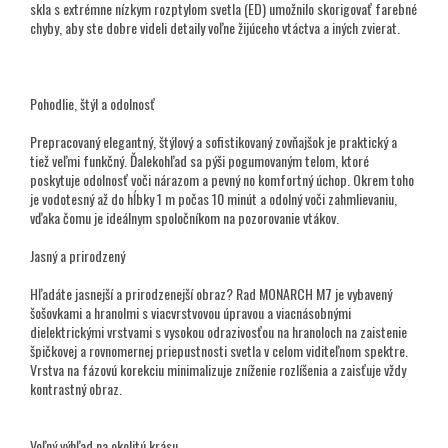
skla s extrémne nízkym rozptylom svetla (ED) umožnilo skorigovať farebné
chyby, aby ste dobre videli detaily voľne žijúceho vtáctva a iných zvierat.
Pohodlie, štýl a odolnosť
Prepracovaný elegantný, štýlový a sofistikovaný zovňajšok je praktický a
tiež veľmi funkčný. Ďalekohľad sa pýši pogumovaným telom, ktoré
poskytuje odolnosť voči nárazom a pevný no komfortný úchop. Okrem toho
je vodotesný až do hĺbky 1 m počas 10 minút a odolný voči zahmlievaniu,
vďaka čomu je ideálnym spoločníkom na pozorovanie vtákov.
Jasný a prirodzený
Hľadáte jasnejší a prirodzenejší obraz? Rad MONARCH M7 je vybavený
šošovkami a hranolmi s viacvrstvovou úpravou a viacnásobnými
dielektrickými vrstvami s vysokou odrazivosťou na hranoloch na zaistenie
špičkovej a rovnomernej priepustnosti svetla v celom viditeľnom spektre.
Vrstva na fázovú korekciu minimalizuje zníženie rozlíšenia a zaisťuje vždy
kontrastný obraz.
Voľný výhľad na okolitú krásu