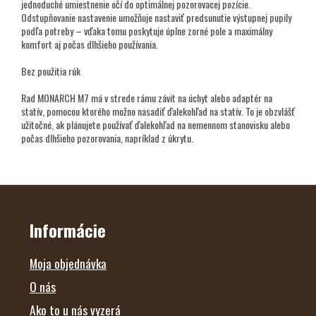
jednoduché umiestnenie očí do optimálnej pozorovacej pozície.
Odstupňovanie nastavenie umožňuje nastaviť predsunutie výstupnej pupily
podľa potreby – vďaka tomu poskytuje úplne zorné pole a maximálny
komfort aj počas dlhšieho používania.
Bez použitia rúk
Rad MONARCH M7 má v strede rámu závit na úchyt alebo adaptér na
statív, pomocou ktorého možno nasadiť ďalekohľad na statív. To je obzvlášť
užitočné, ak plánujete používať ďalekohľad na nemennom stanovisku alebo
počas dlhšieho pozorovania, napríklad z úkrytu.
Z
Á
P
Ä
Informácie
T
I
E
Moja objednávka
O nás
Ako to u nás vyzerá