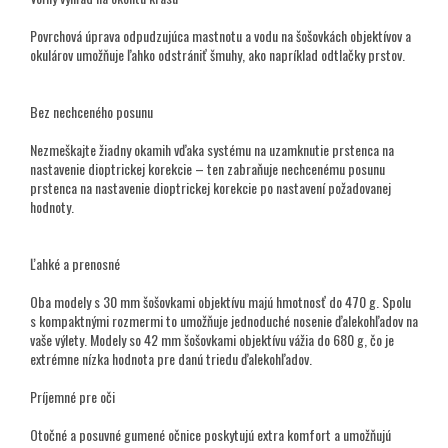
Povrchová úprava odpudzujúca mastnotu a vodu na šošovkách objektívov a
okulárov umožňuje ľahko odstrániť šmuhy, ako napríklad odtlačky prstov.
Bez nechceného posunu
Nezmeškajte žiadny okamih vďaka systému na uzamknutie prstenca na
nastavenie dioptrickej korekcie – ten zabraňuje nechcenému posunu
prstenca na nastavenie dioptrickej korekcie po nastavení požadovanej
hodnoty.
Ľahké a prenosné
Oba modely s 30 mm šošovkami objektívu majú hmotnosť do 470 g. Spolu
s kompaktnými rozmermi to umožňuje jednoduché nosenie ďalekohľadov na
vaše výlety. Modely so 42 mm šošovkami objektívu vážia do 680 g, čo je
extrémne nízka hodnota pre danú triedu ďalekohľadov.
Príjemné pre oči
Otočné a posuvné gumené očnice poskytujú extra komfort a umožňujú