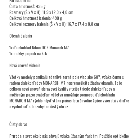
Farba: čierna
Čistá hmotnosť: 435 g
Rozmery (Š x V x H): 11,9 x 12,3 x 4,8 cm
Celková hmotnosť balenia: 490 g
Celkové rozmery balenia (Š x V x H): 16,7 x 17,4 x 8,8 cm
Obsah balenia
1x ďalekohľad Nikon DCF Monarch M7
1x mäkký popruh na krk
Nová úroveň videnia
Všetky modely ponúkajú zdanlivé zorné pole viac ako 60°, vďaka čomu s
radom ďalekohľadov MONARCH M7 nepremeškáte žiadny okamih. To je
celkom nová úroveň obrazovej kvality v tejto triede ďalekohľadov a
nadšeným pozorovateľom vtáctva umožňuje pomocou ďalekohľadu
MONARCH M7 rýchlo nájsť vtáka počas letu či voľne žijúce zvieratá v diaľke
a vychutnať si bezchybne čistý obraz.
Čistý obraz
Príroda a svet okolo nás ožívajú vďaka úžasným farbám. Použitie optického