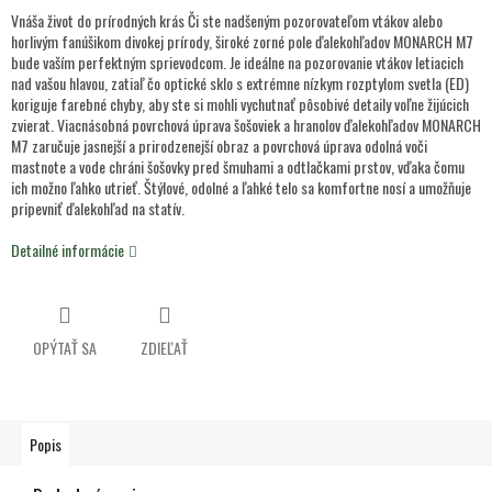
Vnáša život do prírodných krás Či ste nadšeným pozorovateľom vtákov alebo
horlivým fanúšikom divokej prírody, široké zorné pole ďalekohľadov MONARCH M7
bude vaším perfektným sprievodcom. Je ideálne na pozorovanie vtákov letiacich
nad vašou hlavou, zatiaľ čo optické sklo s extrémne nízkym rozptylom svetla (ED)
koriguje farebné chyby, aby ste si mohli vychutnať pôsobivé detaily voľne žijúcich
zvierat. Viacnásobná povrchová úprava šošoviek a hranolov ďalekohľadov MONARCH
M7 zaručuje jasnejší a prirodzenejší obraz a povrchová úprava odolná voči
mastnote a vode chráni šošovky pred šmuhami a odtlačkami prstov, vďaka čomu
ich možno ľahko utrieť. Štýlové, odolné a ľahké telo sa komfortne nosí a umožňuje
pripevniť ďalekohľad na statív.
Detailné informácie
OPÝTAŤ SA
ZDIEĽAŤ
Popis