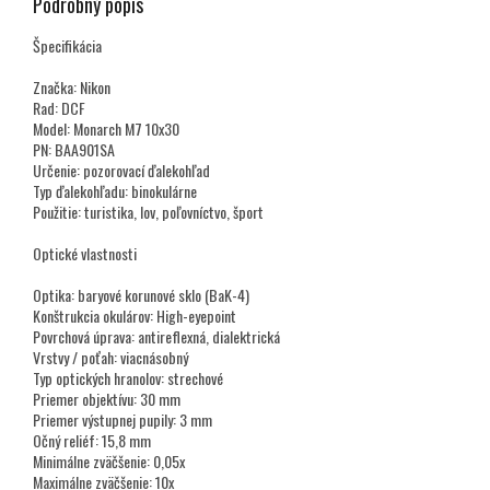
Podrobný popis
Špecifikácia
Značka: Nikon
Rad: DCF
Model: Monarch M7 10x30
PN: BAA901SA
Určenie: pozorovací ďalekohľad
Typ ďalekohľadu: binokulárne
Použitie: turistika, lov, poľovníctvo, šport
Optické vlastnosti
Optika: baryové korunové sklo (BaK-4)
Konštrukcia okulárov: High-eyepoint
Povrchová úprava: antireflexná, dialektrická
Vrstvy / poťah: viacnásobný
Typ optických hranolov: strechové
Priemer objektívu: 30 mm
Priemer výstupnej pupily: 3 mm
Očný reliéf: 15,8 mm
Minimálne zväčšenie: 0,05x
Maximálne zväčšenie: 10x