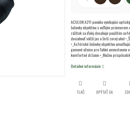
ACULON A211 ponúka vynikajúci optický 
šošovky objektívu s veľkým priemerom u
zážitok sa ďalej dosahuje použitím asfé
dosiahnuť väčší jas a širší zorný uhol •
•_Asférické šošovky objektívu umožňuj
gumové očnice pre ľahké umiestnenie o
komfortné držanie •_Možno prispôsobiť
Detailné informácie
TLAČ
OPÝTAŤ SA
ZDI