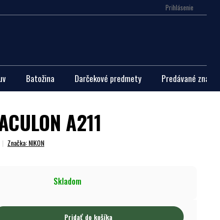
Prihlásenie
Nákupn
košík
uv
Batožina
Darčekové predmety
Predávané značky
 ACULON A211
Značka:
NIKON
Skladom
Pridať do košíka