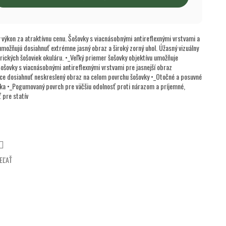
výkon za atraktívnu cenu. Šošovky s viacnásobnými antireflexnými vrstvami a
možňujú dosiahnuť extrémne jasný obraz a široký zorný uhol. Úžasný vizuálny
rických šošoviek okuláru. •_Veľký priemer šošovky objektívu umožňuje
_Šošovky s viacnásobnými antireflexnými vrstvami pre jasnejší obraz
úce dosiahnuť neskreslený obraz na celom povrchu šošovky •_Otočné a posuvné
ka •_Pogumovaný povrch pre väčšiu odolnosť proti nárazom a príjemné,
 pre statív
EĽAŤ