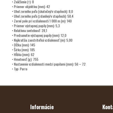
• Zväčšenie (×): 8
• Priemer objektívu (mm): 42
• Uhol zorného poľa (skutočný/v stupňoch): 8,0
• Uhol zorného poľa (zdanlivý/v stupňoch): 58,4
• Zorné pole pri vzdialenosti 1 000 m (m): 140
• Priemer výstupnej pupily (mm): 5,3
• Relatívna svetelnosť: 28,1
• Predsunutie výstupnej pupily (mm): 12,0
• Najkratšia zaostriteľná vzdialenosť (m): 5,00
• Dĺžka (mm): 145
• Šírka (mm): 185
• Hĺbka (mm): 62
• Hmotnosť (g): 755
• Nastavenie vzdialenosti medzi pupilami (mm): 56 – 72
• Typ: Porro
Z
Á
P
Ä
T
Informácie
Kont
I