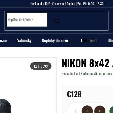
Herlianska 1019, Vranov nad Toplou | Po - Pia 9:00 - 16:30
asce
Vabničky
Doplnky do revíru
Oblečenie
Ob
NIKON 8x42
Kód:
3999
Priemerné
Neohodnotené
Podrobnosti hodnotenia
hodnotenie
produktu
je
€128
0,0
z
5
Jednotková
hviezdičiek.
cena: