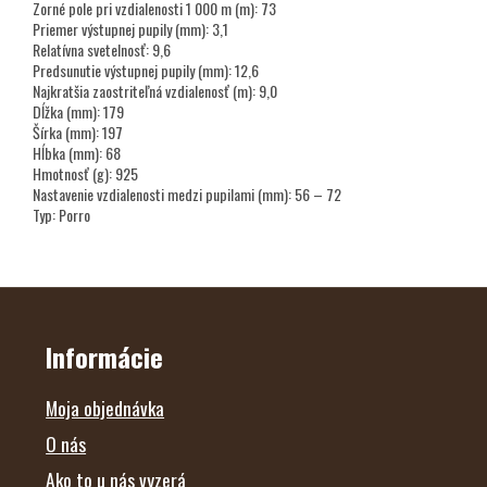
Zorné pole pri vzdialenosti 1 000 m (m): 73
Priemer výstupnej pupily (mm): 3,1
Relatívna svetelnosť: 9,6
Predsunutie výstupnej pupily (mm): 12,6
Najkratšia zaostriteľná vzdialenosť (m): 9,0
Dĺžka (mm): 179
Šírka (mm): 197
Hĺbka (mm): 68
Hmotnosť (g): 925
Nastavenie vzdialenosti medzi pupilami (mm): 56 – 72
Typ: Porro
Z
Á
P
Ä
Informácie
T
I
E
Moja objednávka
O nás
Ako to u nás vyzerá