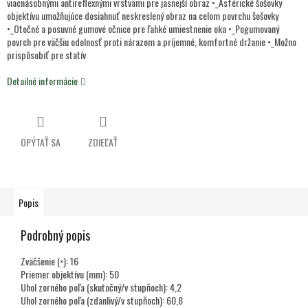
viacnásobnými antireflexnými vrstvami pre jasnejší obraz •_Asférické šošovky
objektívu umožňujúce dosiahnuť neskreslený obraz na celom povrchu šošovky
•_Otočné a posuvné gumové očnice pre ľahké umiestnenie oka •_Pogumovaný
povrch pre väčšiu odolnosť proti nárazom a príjemné, komfortné držanie •_Možno
prispôsobiť pre statív
Detailné informácie
OPÝTAŤ SA
ZDIEĽAŤ
Popis
Podrobný popis
Zväčšenie (×): 16
Priemer objektívu (mm): 50
Uhol zorného poľa (skutočný/v stupňoch): 4,2
Uhol zorného poľa (zdanlivý/v stupňoch): 60,8