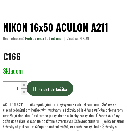
NIKON 16x50 ACULON A211
Priemerné
Neohodnotené
Podrobnosti hodnotenia
Značka:
NIKON
hodnotenie
produktu
€166
je
0,0
z
Jednotková
Skladom
5
cena:
hviezdičiek.
Pridať do košíka
ACULON A211 ponúka vynikajúci optický výkon za atraktívnu cenu. Šošovky s
viacnásobnými antireflexnými vrstvami a šošovky objektívu s veľkým priemerom
umožňujú dosiahnuť extrémne jasný obraz a široký zorný uhol. Úžasný vizuálny
zážitok sa ďalej dosahuje použitím asférických šošoviek okuláru. •_Veľký priemer
šošovky objektívu umožňuje dosiahnuť väčší jas a širší zorný uhol •_Šošovky s