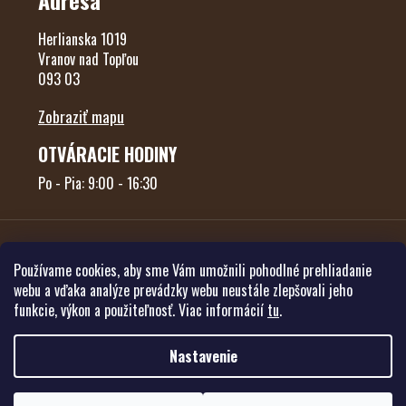
Adresa
Herlianska 1019
Vranov nad Topľou
093 03
Zobraziť mapu
OTVÁRACIE HODINY
Po - Pia: 9:00 - 16:30
Používame cookies, aby sme Vám umožnili pohodlné prehliadanie
webu a vďaka analýze prevádzky webu neustále zlepšovali jeho
funkcie, výkon a použiteľnosť. Viac informácií
tu
.
Vytvoril Shoptet
Nastavenie
Copyright 2026
Poľovníctvo Forest
. Všetky práva vyhradené.
Upraviť