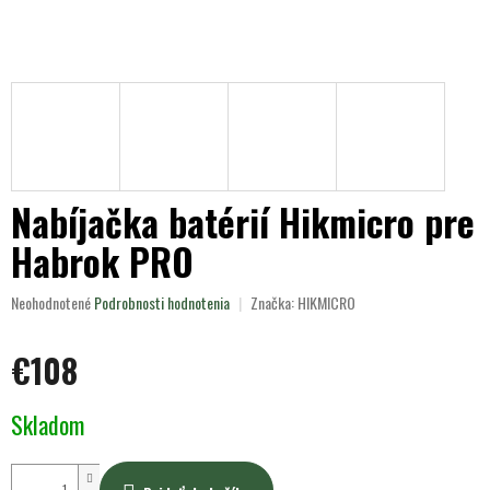
Nabíjačka batérií Hikmicro pre
Habrok PRO
Priemerné
Neohodnotené
Podrobnosti hodnotenia
Značka:
HIKMICRO
hodnotenie
produktu
€108
je
0,0
z
Jednotková
Skladom
5
cena:
hviezdičiek.