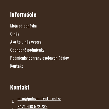
Z
Á
P
Ä
Informácie
T
I
E
Moja objednávka
O nás
Ako to u nás vyzerá
Obchodné podmienky
Podmienky ochrany osobných údajov
Kontakt
Kontakt
info
@
polovnictvoforest.sk
+421 908 572 732