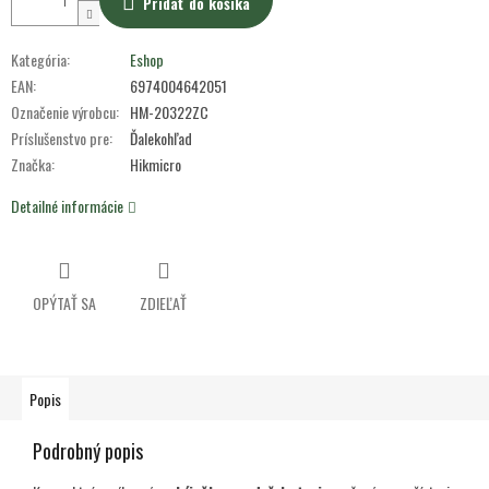
Pridať do košíka
Kategória
:
Eshop
EAN
:
6974004642051
Označenie výrobcu
:
HM-20322ZC
Príslušenstvo pre
:
Ďalekohľad
Značka
:
Hikmicro
Detailné informácie
OPÝTAŤ SA
ZDIEĽAŤ
Popis
Podrobný popis