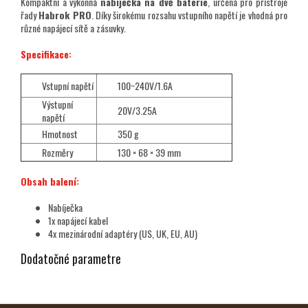
Kompaktní a výkonná
nabíječka na dvě baterie
, určená pro přístroje
řady
Habrok PRO
. Díky širokému rozsahu vstupního napětí je vhodná pro
různé napájecí sítě a zásuvky.
Specifikace:
Vstupní napětí
100~240V/1.6A
Výstupní
20V/3.25A
napětí
Hmotnost
350 g
Rozměry
130 × 68 × 39 mm
Obsah balení:
Nabíječka
1x napájecí kabel
4x mezinárodní adaptéry (US, UK, EU, AU)
Dodatočné parametre