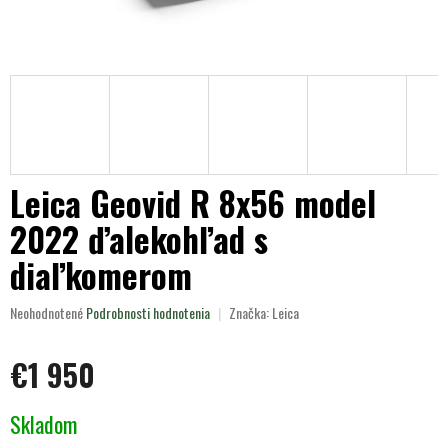
Leica Geovid R 8x56 model
2022 ďalekohľad s
diaľkomerom
Priemerné
Neohodnotené
Podrobnosti hodnotenia
Značka:
Leica
hodnotenie
produktu
€1 950
je
0,0
z
Jednotková
Skladom
5
cena:
hviezdičiek.