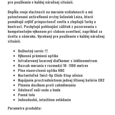
pre používanie v každej náročnej situácii.
Dopĺňa svoje vlastnosti na meranie vzdialenosti a má
patentované antireflexné vrstvy šošoviek Leica, ktoré
pomáhajú zvýšiť priepustnosť svetla a zlepšujú farby a
kontrast. Poskytujú pohlcujúci zážitok z pozorovania s
kompetentným výkonom pri slabom osvetlení, napríklad za
úsvitu a súmraku. Vyrobený pre používanie v každej náročnej
situácii.
Doživotný servis !!!
Výkonná prémiová optika
Infračervený laserový diaľkomer s inklinometrom
Rozsah merania v rozmedzí 10 -1100 metrov
Plne viacvrstvová optika HDC
Nastaviteľné Twist-Up Click-Stop očnice
Napájanie prostredníctvom jednej lítiovej batérie CR2
Plnenie dusíkom proti zahmlievaniu
Odolnosť voči vode a hmle
Pevné telo
Jednoduché, intuitívne ovládanie
Parametre produktu: