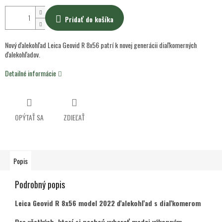
Pridať do košíka
Nový ďalekohľad Leica Geovid R 8x56 patrí k novej generácii diaľkomerných
ďalekohľadov.
Detailné informácie
OPÝTAŤ SA
ZDIEĽAŤ
Popis
Podrobný popis
Leica Geovid R 8x56 model 2022 ďalekohľad s diaľkomerom
Pre všetkých, ktorí si nechcú vyberať medzi výkonným