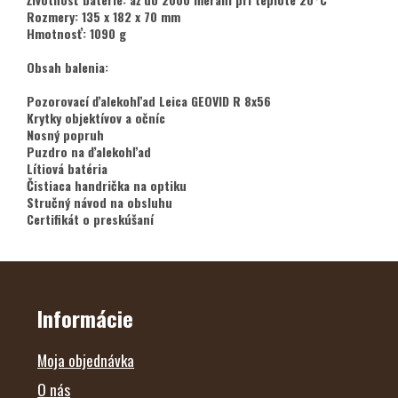
Rozmery: 135 x 182 x 70 mm
Hmotnosť: 1090 g
Obsah balenia:
Pozorovací ďalekohľad Leica GEOVID R 8x56
Krytky objektívov a očníc
Nosný popruh
Puzdro na ďalekohľad
Lítiová batéria
Čistiaca handrička na optiku
Stručný návod na obsluhu
Certifikát o preskúšaní
Z
Á
P
Ä
Informácie
T
I
E
Moja objednávka
O nás