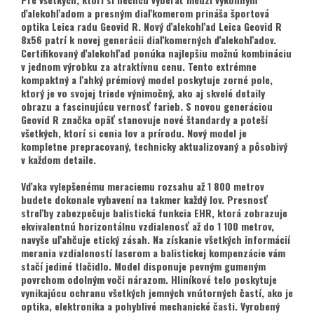
ďalekohľadom a presným diaľkomerom prináša športová
optika Leica radu Geovid R. Nový ďalekohľad Leica Geovid R
8x56 patrí k novej generácii diaľkomerných ďalekohľadov.
Certifikovaný ďalekohľad ponúka najlepšiu možnú kombináciu
v jednom výrobku za atraktívnu cenu. Tento extrémne
kompaktný a ľahký prémiový model poskytuje zorné pole,
ktorý je vo svojej triede výnimočný, ako aj skvelé detaily
obrazu a fascinujúcu vernosť farieb. S novou generáciou
Geovid R značka opäť stanovuje nové štandardy a poteší
všetkých, ktorí si cenia lov a prírodu. Nový model je
kompletne prepracovaný, technicky aktualizovaný a pôsobivý
v každom detaile.
Vďaka vylepšenému meraciemu rozsahu až 1 800 metrov
budete dokonale vybavení na takmer každý lov. Presnosť
streľby zabezpečuje balistická funkcia EHR, ktorá zobrazuje
ekvivalentnú horizontálnu vzdialenosť až do 1 100 metrov,
navyše uľahčuje etický zásah. Na získanie všetkých informácií
merania vzdialeností laserom a balistickej kompenzácie vám
stačí jediné tlačidlo. Model disponuje pevným gumeným
povrchom odolným voči nárazom. Hliníkové telo poskytuje
vynikajúcu ochranu všetkých jemných vnútorných častí, ako je
optika, elektronika a pohyblivé mechanické časti. Vyrobený