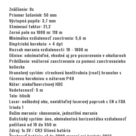
Zväčšenie: 8x
Priemer šošoviek: 56 mm
Výstupná pupila: 3,7 mm
Stmievací faktor: 21,2
Zorné pole na 1000 m: 118 m
Minimálna vzdialenosť zaostrenia: 5,6 m
Dioptrická korekcia: ± 4 dpt
Rozsah merania vzdialenosti: 10 - 1800 m
Očnice: odnímateľné, vhodné aj pre pozorovanie v okuliaroch
Priblíženie: vnútorné zaostrovanie za pomoci zaostrovacieho
kolieska
Hranolový systém: strechová konštrukcia (roof) hranolov s
fázovou korekciou a náterom P40
Náter: niekoľkovrstvový HDC
Vodotesnosť: 5 m
Telo: hliník
Laser: neškodný oku, neviditeľný laserový paprsok s EN a FDA
trieda 1
Režim merania: skenovanie, jednotlivé meranie
Balistický systém: áno, ekvivalentná horizontálna vzdialenosť
počítaná od 10 do 550 m
Zdroj: 1x 3V / CR2 lítiová batéria
Životnosť batérie: až do 2000 meraní pri teplote 20°C