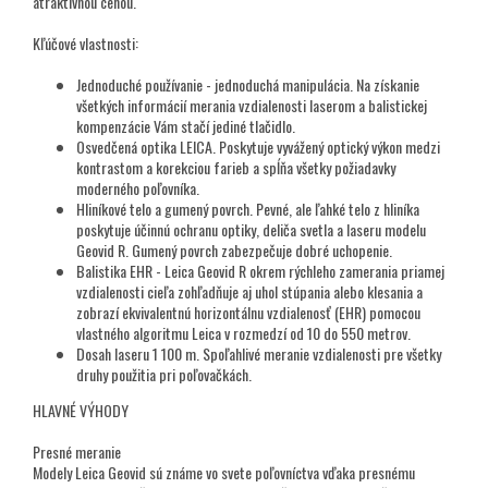
atraktívnou cenou.
Kľúčové vlastnosti:
Jednoduché používanie - jednoduchá manipulácia.
Na získanie
všetkých informácií merania vzdialenosti laserom a balistickej
kompenzácie Vám stačí jediné tlačidlo.
Osvedčená optika LEICA.
Poskytuje vyvážený optický výkon medzi
kontrastom a korekciou farieb a spĺňa všetky požiadavky
moderného poľovníka.
Hliníkové telo a gumený povrch
. Pevné, ale ľahké telo z hliníka
poskytuje účinnú ochranu optiky, deliča svetla a laseru modelu
Geovid R. Gumený povrch zabezpečuje dobré uchopenie.
Balistika EHR
- Leica Geovid R okrem rýchleho zamerania priamej
vzdialenosti cieľa zohľadňuje aj uhol stúpania alebo klesania a
zobrazí ekvivalentnú horizontálnu vzdialenosť (EHR) pomocou
vlastného algoritmu Leica v rozmedzí od 10 do 550 metrov.
Dosah laseru 1 100 m
. Spoľahlivé meranie vzdialenosti pre všetky
druhy použitia pri poľovačkách.
HLAVNÉ VÝHODY
Presné meranie
Modely Leica Geovid sú známe vo svete poľovníctva vďaka presnému