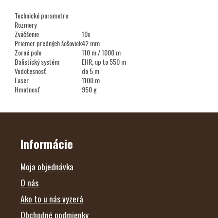
Technické parametre
Rozmery
Zväčšenie
10x
Priemer predných šošoviek
42 mm
Zorné pole
110 m / 1000 m
Balistický systém
EHR, up to 550 m
Vodotesnosť
do 5 m
Laser
1100 m
Hmotnosť
950 g
Z
Á
P
Ä
Informácie
T
I
E
Moja objednávka
O nás
Ako to u nás vyzerá
Obchodné podmienky