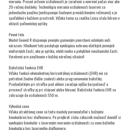
meraniu. Presné určenie vzdialenosti je zaručené a overené počas viac ako
20-ročnej dodávky. Technológia merania vzdialenosti laserom sa
jednoducho používa (nedisponuje žiadnymi prevádzkovými režimami) a je
spoľahlivá v každom prostredí. Vďaka tomu sa značka Leica stala lídrom v
oblasti poľovníckej optiky.
Pevné telo
Model Geovid R disponuje pevným gumeným povrchom odolným voči
nárazom. Hliníkové telo poskytuje vynikajúcu ochranu všetkých jemných
vnútorných častí, ako je optika, elektronika a pohyblivé mechanické časti.
Vyrobené pre používanie v každej náročnej situácii!
Balistická funkcia EHR
Vďaka funkcii ekvivalentnej horizontálnej vzdialenosti (EHR) nie sú
potrebné žiadne ďalšie znalosti alebo programovanie balistiky.
Predovšetkým pri streľbe pod uhlom zaručuje vyššiu bezpečnosť a
presnosť streľby aj pri stúpaní alebo klesaní. Balistická funkcia EHR sa
zobrazuje do vzdialenosti 550 m.
Výhodná cena
Vďaka atraktívnej cene sú tieto modely porovnateľné s bežnými
binokulármi bez diaľkomeru. Po prvýkrát získa zákazník možnosť dovoliť si
vynikajúci binokulár s laserovým meraním vzdialenosti za cenu bežného
binokulára bez laserového diaľkomeru.