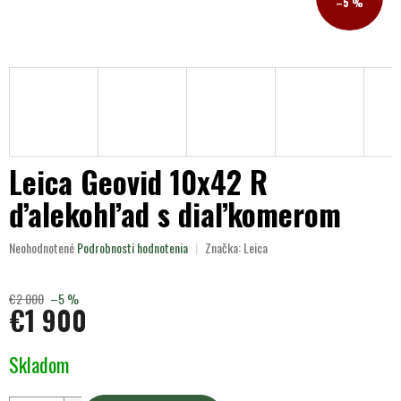
–5 %
Leica Geovid 10x42 R
ďalekohľad s diaľkomerom
Priemerné
Neohodnotené
Podrobnosti hodnotenia
Značka:
Leica
hodnotenie
produktu
je
€2 000
–5 %
€1 900
0,0
z
5
Jednotková
Skladom
hviezdičiek.
cena: