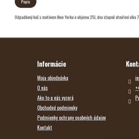
Popis
Odpadkový koš s motivem New Yorku o objemu 25l, dva stupně otevření víka 
Z
Á
P
Ä
T
Informácie
Kont
I
E
Moja objednávka
in
O nás
+
Ako to u nás vyzerá
P
Obchodné podmienky
Podmienky ochrany osobných údajov
Kontakt