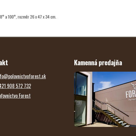
78° a 100°, rozměr 26 x 47 x 34 cm.
akt
Kamenná predajňa
fo
@
polovnictvoforest.sk
421 908 572 732
oľovníctvo Forest