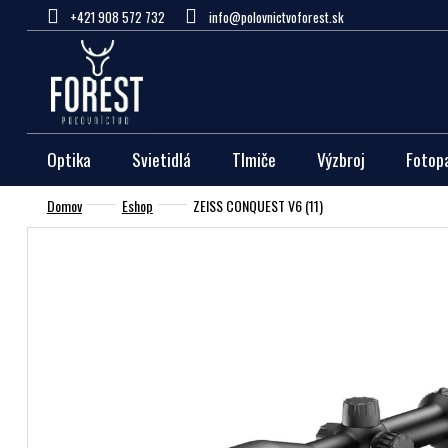
Prejsť
+421 908 572 732
info@polovnictvoforest.sk
na
obsah
Optika
Svietidlá
Tlmiče
Výzbroj
Fotop
Domov
Eshop
ZEISS CONQUEST V6 (11)