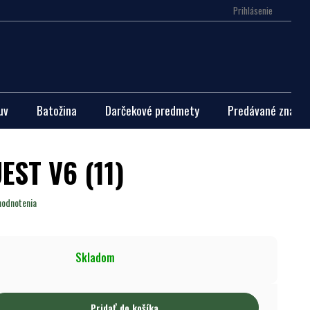
Prihlásenie
Nákupn
košík
uv
Batožina
Darčekové predmety
Predávané značky
EST V6 (11)
hodnotenia
Skladom
Pridať do košíka