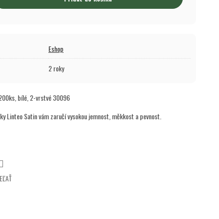
Eshop
2 roky
00ks, bílé, 2-vrstvé 30096
ky Linteo Satin vám zaručí vysokou jemnost, měkkost a pevnost.
EĽAŤ