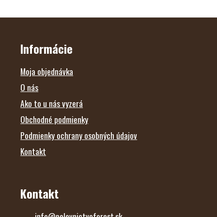
Z
Á
P
Ä
Informácie
T
I
E
Moja objednávka
O nás
Ako to u nás vyzerá
Obchodné podmienky
Podmienky ochrany osobných údajov
Kontakt
Kontakt
info
@
polovnictvoforest.sk