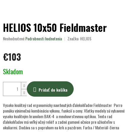
HELIOS 10x50 Fieldmaster
Priemerné
Neohodnotené
Podrobnosti hodnotenia
Značka:
HELIOS
hodnotenie
produktu
€103
je
0,0
z
Jednotková
Skladom
5
cena:
hviezdičiek.
Pridať do košíka
Vysoko kvalitný rad ergonomicky navrhnutých ďalekohľadov Fieldmaster Porro
ponúka výnimočnú kombináciu výkonu, funkcií a ceny. Všetky modely sú vybavené
vysoko kvalitným hranolom BAK-4 a mnohovrstevnou optikou. Tento rad
ďalekohľadov má veľký očný reliéf a zadné gumové očnice pre užívateľov s
okuliarmi. Dodáva sa s popruhom na krk a puzdrom. Farba / Materiál: čierna