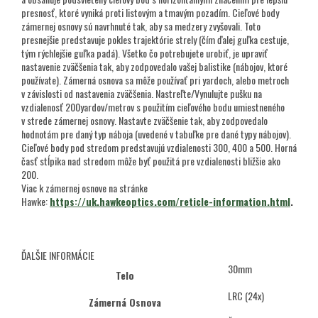
presnosť, ktoré vyniká proti listovým a tmavým pozadím. Cieľové body
zámernej osnovy sú navrhnuté tak, aby sa medzery zvyšovali. Toto
presnejšie predstavuje pokles trajektórie strely (čím ďalej guľka cestuje,
tým rýchlejšie guľka padá). Všetko čo potrebujete urobiť, je upraviť
nastavenie zväčšenia tak, aby zodpovedalo vašej balistike (nábojov, ktoré
používate). Zámerná osnova sa môže používať pri yardoch, alebo metroch
v závislosti od nastavenia zväčšenia. Nastreľte/Vynulujte pušku na
vzdialenosť 200yardov/metrov s použitím cieľového bodu umiestneného
v strede zámernej osnovy. Nastavte zväčšenie tak, aby zodpovedalo
hodnotám pre daný typ náboja (uvedené v tabuľke pre dané typy nábojov).
Cieľové body pod stredom predstavujú vzdialenosti 300, 400 a 500. Horná
časť stĺpika nad stredom môže byť použitá pre vzdialenosti bližšie ako
200.
Viac k zámernej osnove na stránke
Hawke:
https://uk.hawkeoptics.com/reticle-information.html
.
ĎALŠIE INFORMÁCIE
30mm
Telo
LRC (24x)
Zámerná Osnova