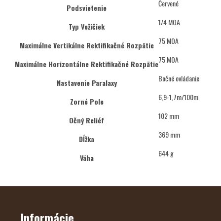
Červené
Podsvietenie
1/4 MOA
Typ Vežičiek
75 MOA
Maximálne Vertikálne Rektifikačné Rozpätie
75 MOA
Maximálne Horizontálne Rektifikačné Rozpätie
Bočné ovládanie
Nastavenie Paralaxy
6,9-1,7m/100m
Zorné Pole
102 mm
Očný Reliéf
369 mm
Dĺžka
644 g
Váha
Z
Á
P
Ä
Informácie