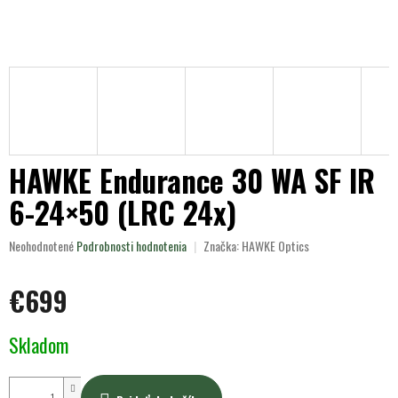
HAWKE Endurance 30 WA SF IR
6-24×50 (LRC 24x)
Priemerné
Neohodnotené
Podrobnosti hodnotenia
Značka:
HAWKE Optics
hodnotenie
produktu
€699
je
0,0
z
Jednotková
Skladom
5
cena:
hviezdičiek.