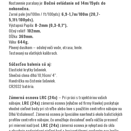
Nastavenie paralaxy je:
Bočné ovládanie od 14m/15yds do
nekonečna.
Zorné pole (m/100m / ft/100yds):
6,9-1,7m/100m (20,7-
5,1ft/100yds).
Výstupná Pupila:
8-2mm (0,3-0,1“).
Očný reliéf:
102mm.
Dĺžka:
369mm.
Váha:
644g.
Plnený dusíkom – odolný voči vode, otrasu, hmle.
Testovaný na všetkých kalibroch.
Súčasťou balenia sú aj:
Elastické krytky šošoviek.
Slnečná clona dlhá 10,16cm/ 4“.
Handrička na čistenie šošoviek.
CR2032 batéria.
Zámerná osnova LRC (24x)
– Pri práci s trajektóriou vašich
nábojov,
LRC (24x)
zámerná osnova (výlučne od firmy Hawke) poskytuje
vhodné cieľové body pri streľbe alebo love s použitím centrefire nábojov na
Dlhú Vzdialenosť. Zámerná osnova je špeciálne navrhnutá okolo balistických
profilov centrefire nábojov, čo umožňuje dosiahnuť oveľa väčšiu presnosť
pri mierení nad/pod.
LRC (24x)
zámerná osnova je vyleptaná do skla
a obsahuje podsvietený cieľový bod s horizontálnymi značením pre lepšiu