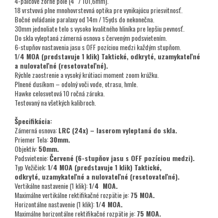
4-palcové zorné pole (4“ / 101,6mm).
18 vrstvová plne mnohovrstevná optika pre vynikajúcu priesvitnosť.
Bočné ovládanie paralaxy od 14m / 15yds do nekonečna.
30mm jednoliate telo s vysoko kvalitného hliníka pre lepšiu pevnosť.
Do skla vyleptaná zámerná osnova s červeným podsvietením.
6-stupňov nastavenia jasu s OFF pozíciou medzi každým stupňom.
1/4 MOA (predstavuje 1 klik) Taktické, odkryté, uzamykateľné
a nulovateľné (resetovateľné).
Rýchle zaostrenie a vysoký krútiaci moment zoom krúžku.
Plnené dusíkom – odolný voči vode, otrasu, hmle.
Hawke celosvetová 10 ročná záruka.
Testovaný na všetkých kalibroch.
Špecifikácia:
Zámerná osnova:
LRC (24x) – laserom vyleptaná do skla.
Priemer Tela:
30mm.
Objektív:
50mm.
Podsvietenie:
Červené (6-stupňov jasu s OFF pozíciou medzi).
Typ Vežičiek:
1/4 MOA (predstavuje 1 klik) Taktické,
odkryté, uzamykateľné a nulovateľné (resetovateľné).
Vertikálne nastavenie (1 klik):
1/4 MOA.
Maximálne vertikálne rektifikačné rozpätie je:
75 MOA.
Horizontálne nastavenie (1 klik):
1/4 MOA.
Maximálne horizontálne rektifikačné rozpätie je:
75 MOA.