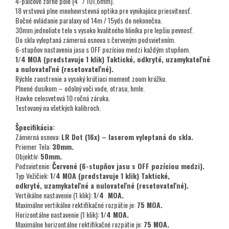
4-palcové zorné pole (4“ / 101,6mm).
18 vrstvová plne mnohovrstevná optika pre vynikajúcu priesvitnosť.
Bočné ovládanie paralaxy od 14m / 15yds do nekonečna.
30mm jednoliate telo s vysoko kvalitného hliníka pre lepšiu pevnosť.
Do skla vyleptaná zámerná osnova s červeným podsvietením.
6-stupňov nastavenia jasu s OFF pozíciou medzi každým stupňom.
1/4 MOA (predstavuje 1 klik) Taktické, odkryté, uzamykateľné
a nulovateľné (resetovateľné).
Rýchle zaostrenie a vysoký krútiaci moment zoom krúžku.
Plnené dusíkom – odolný voči vode, otrasu, hmle.
Hawke celosvetová 10 ročná záruka.
Testovaný na všetkých kalibroch.
Špecifikácia:
Zámerná osnova:
LR Dot (16x) – laserom vyleptaná do skla.
Priemer Tela:
30mm.
Objektív:
50mm.
Podsvietenie:
Červené (6-stupňov jasu s OFF pozíciou medzi).
Typ Vežičiek:
1/4 MOA (predstavuje 1 klik) Taktické,
odkryté, uzamykateľné a nulovateľné (resetovateľné).
Vertikálne nastavenie (1 klik):
1/4 MOA.
Maximálne vertikálne rektifikačné rozpätie je:
75 MOA.
Horizontálne nastavenie (1 klik):
1/4 MOA.
Maximálne horizontálne rektifikačné rozpätie je:
75 MOA.