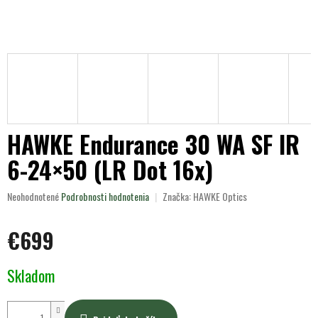
HAWKE Endurance 30 WA SF IR
6-24×50 (LR Dot 16x)
Priemerné
Neohodnotené
Podrobnosti hodnotenia
Značka:
HAWKE Optics
hodnotenie
produktu
€699
je
0,0
z
Jednotková
Skladom
5
cena:
hviezdičiek.