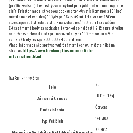
(pri 16x zväčšení) dáva ostrý zámerný bod pre rýchlu referenciu a nájdenie
cieľa. Priestor medzi stredovou bodkou a tenkým stĺpikom meria 15“ keď
mierite na cieľ vzdialený 100yds pri 16x zväčšení. Toto sa rovná 50cm
rozostupom od stredu po stĺpik na vzdialenosť 120m pri 16x zväčšení.
Extra zámerné body sa nachádzajú v tenkej dolnej časti. Slúžia pre streľbu
na dlhšie vzdialenosti, kde pri nastavení nuly na 100 metrov sa nižšie
zámerné body rovnajú 200, 300 a 400 metrom.
Viacej informácií ako správne využiť zámernú osnovu môžete nájsť na
stránke:
https://www.hawkeoptics.com/reticle-
information.html
ĎALŠIE INFORMÁCIE
30mm
Telo
LR Dot (16x)
Zámerná Osnova
Červené
Podsvietenie
1/4 MOA
Typ Vežičiek
75 MOA
Maximálne Vertikálne Rektifikačné Rozpätie