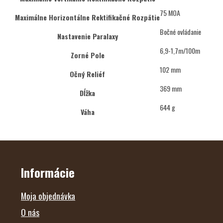
75 MOA
Maximálne Horizontálne Rektifikačné Rozpätie
Bočné ovládanie
Nastavenie Paralaxy
6,9-1,7m/100m
Zorné Pole
102 mm
Očný Reliéf
369 mm
Dĺžka
644 g
Váha
Z
Á
P
Ä
Informácie
T
I
E
Moja objednávka
O nás