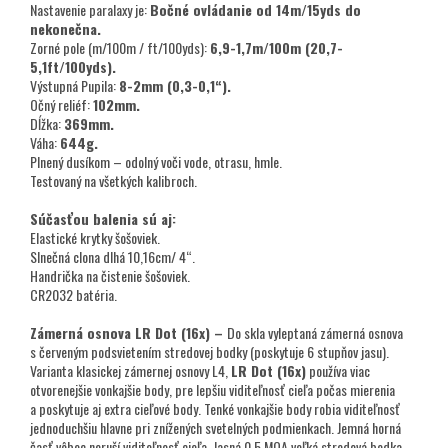
Nastavenie paralaxy je:
Bočné ovládanie od 14m/15yds do
nekonečna.
Zorné pole (m/100m / ft/100yds):
6,9-1,7m/100m (20,7-
5,1ft/100yds).
Výstupná Pupila:
8-2mm (0,3-0,1“).
Očný reliéf:
102mm.
Dĺžka:
369mm.
Váha:
644g.
Plnený dusíkom – odolný voči vode, otrasu, hmle.
Testovaný na všetkých kalibroch.
Súčasťou balenia sú aj:
Elastické krytky šošoviek.
Slnečná clona dlhá 10,16cm/ 4“.
Handrička na čistenie šošoviek.
CR2032 batéria.
Zámerná osnova LR Dot (16x) –
Do skla vyleptaná zámerná osnova
s červeným podsvietením stredovej bodky (poskytuje 6 stupňov jasu).
Varianta klasickej zámernej osnovy L4,
LR Dot (16x)
používa viac
otvorenejšie vonkajšie body, pre lepšiu viditeľnosť cieľa počas mierenia
a poskytuje aj extra cieľové body. Tenké vonkajšie body robia viditeľnosť
jednoduchšiu hlavne pri znížených svetelných podmienkach. Jemná horná
časť vôbec neruší viditeľnosť cieľa. Jasná 0,5 MOA veľká stredová bodka