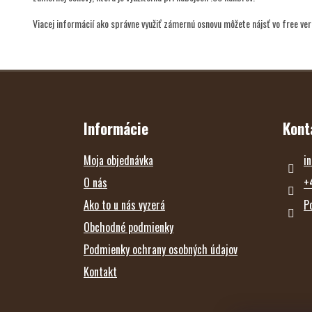
Viacej informácií ako správne využiť zámernú osnovu môžete nájsť vo free v
Z
Á
P
Ä
T
Informácie
Kont
I
E
Moja objednávka
in
O nás
+
Ako to u nás vyzerá
P
Obchodné podmienky
Podmienky ochrany osobných údajov
Kontakt