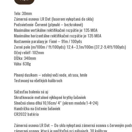
Telo: 30mm
Zámerná osnova: LR Dot (laserom vyleptaná do skla)
Podsvietenie: Červené (plynulé – bezkrokové)
Maximálne vertikálne rektifikačné rozpätie je: 135 MOA
Maximálne horizontálne rektifikačné rozpätie je: 135 MOA
Nastavenie paralaxy je: Fixné – 91m / 100yds
Zorné pole (m/100m / ft/100yds): 12,4–3,1m/100m (37,2-9,4ft/100yds)
Očný reliéf: 102mm
Dĺžka: 340mm
Váha: 638g
Plnený dusíkom – odolný voči vode, otrasu, hmle
Testovaný na všetkých kalibroch
Súčasťou balenia sú aj:
Skrutkovacie metalové výklopné krytky šošoviek
Slnečná clona dlhá 10,16cm/ 4“ (okrem modelu 1-4×24)
Handrička na čistenie šošoviek
CR2032 batéria
Zámerná osnova LR Dot – Do skla vyleptaná zámerná osnova s červeným podsvi
zámernej osnovy, ktorá je využiteľná pri nábojoch .30 kalibrov.