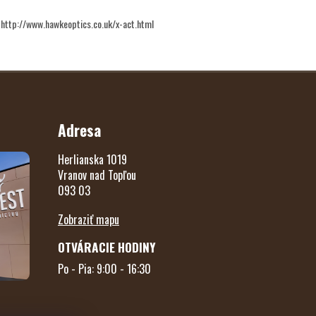
: http://www.hawkeoptics.co.uk/x-act.html
Adresa
Herlianska 1019
Vranov nad Topľou
093 03
Zobraziť mapu
OTVÁRACIE HODINY
Po - Pia: 9:00 - 16:30