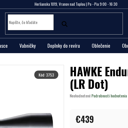
Herlianska 1019, Vranov nad Toplou | Po - Pia 9:00 - 16:30
asce
Vabničky
Doplnky do revíru
Oblečenie
Ob
HAWKE Endur
Kód:
3753
(LR Dot)
Priemerné
Neohodnotené
Podrobnosti hodnotenia
hodnotenie
produktu
je
€439
0,0
z
5