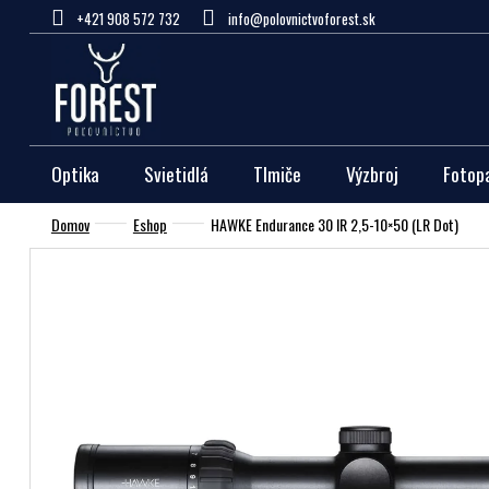
Prejsť
+421 908 572 732
info@polovnictvoforest.sk
na
obsah
Optika
Svietidlá
Tlmiče
Výzbroj
Fotop
Domov
Eshop
HAWKE Endurance 30 IR 2,5-10×50 (LR Dot)