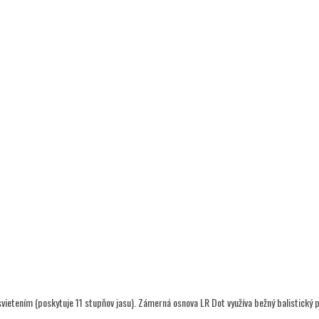
etením (poskytuje 11 stupňov jasu). Zámerná osnova LR Dot využíva bežný balistický