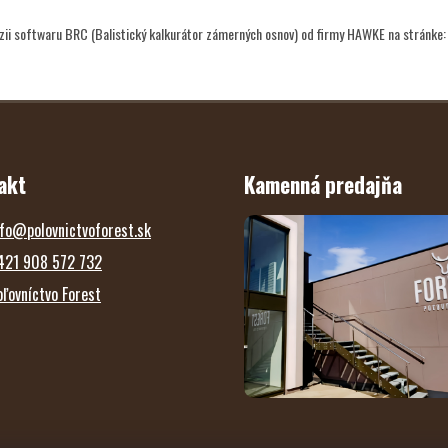
erzii softwaru BRC (Balistický kalkurátor zámerných osnov) od firmy HAWKE na stránke
akt
Kamenná predajňa
fo
@
polovnictvoforest.sk
421 908 572 732
oľovníctvo Forest