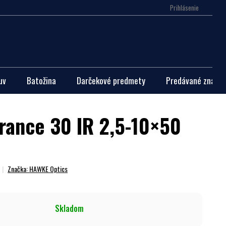
Prihlásenie
Nákupn
košík
uv
Batožina
Darčekové predmety
Predávané značky
ance 30 IR 2,5-10×50
Značka:
HAWKE Optics
Skladom