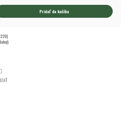
Pridať do košíka
6220)
dolný)
EĽAŤ