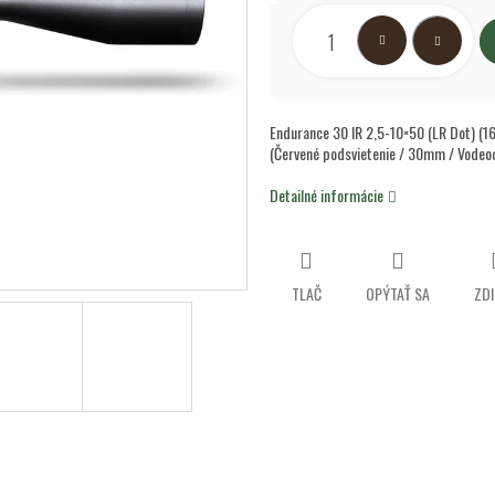
Jednotková
hviezdičiek.
cena:
Endurance 30 IR 2,5-10×50 (LR Dot) (1
(Červené podsvietenie / 30mm / Vodeo
Detailné informácie
TLAČ
OPÝTAŤ SA
ZDI