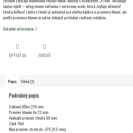
zároveň zaisťujú maximálny tlmiaci výkon. Modely s označením „XTRM“ obsahujú
naviac výplň – integrovanú sieťovinu z nerezovej ocele, ktorá zvyšuje účinnosť
tlmiča.Veľkosť závitu v tlmiči je jednotná pre všetky kalibre a priemery hlavní, ale
podľa priemeru hlavne je nutné dokúpiť príslušnú závitovú redukciu.
Detailné informácie
OPÝTAŤ SA
ZDIEĽAŤ
Popis
Videá (1)
Podrobný popis
Celková dĺžka 224 mm
Priemer hlavne do 23 mm
Vonkajší priemer tlmiča 60 mm
Závit 18x1
Max.priemer strely do .375 (9,5 mm)