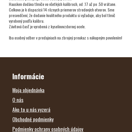
Hausken dodáva tlmiče vo všetkých kalibroch, od .17 až po .50 vrátane.
Celkovo je k dispozícii 14 rôznych priemerov stredových otvorov. Sme
presvedčení, že dodanie kvalitného produktu si vyžaduje, aby bol tlmič
vyrobený podľa kalibru.
Závitová časť je vyrobená z kyselinovzdornej ocele.
Iba osobný odber v predajniach na zbrojný preukaz s nákupným povolením!
Z
Á
P
Ä
Informácie
T
I
E
Moja objednávka
O nás
Ako to u nás vyzerá
Obchodné podmienky
Podmienky ochrany osobných údajov