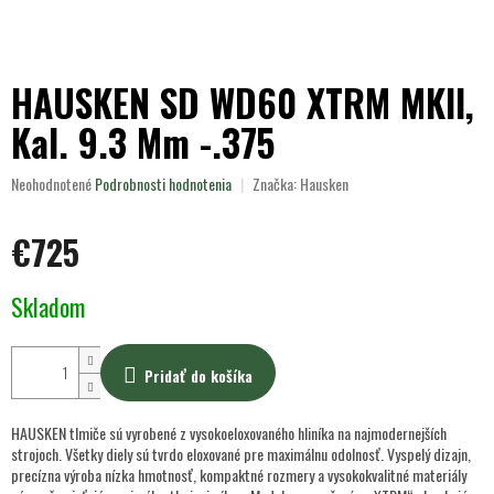
HAUSKEN SD WD60 XTRM MKII,
Kal. 9.3 Mm -.375
Priemerné
Neohodnotené
Podrobnosti hodnotenia
Značka:
Hausken
hodnotenie
produktu
€725
je
0,0
z
Jednotková
Skladom
5
cena:
hviezdičiek.
Pridať do košíka
HAUSKEN tlmiče sú vyrobené z vysokoeloxovaného hliníka na najmodernejších
strojoch. Všetky diely sú tvrdo eloxované pre maximálnu odolnosť. Vyspelý dizajn,
precízna výroba nízka hmotnosť, kompaktné rozmery a vysokokvalitné materiály