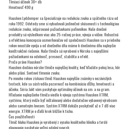
Tlmiaci účinok 38+ db
Hmotnosť 490 g
Hausken Lyddemper sa špecializuje na redukciu zvuku a spätného rázu od
roku 1992. Odvtedy sme si vybudovali jedinečné skúsenosti s technológiou
redukcie zvuku, inšpirované požiadavkami poľovníkov. Naše dnešné
produkty sú výsledkom viac ako 25-ročnej práce, vývoja a vášne. Robustná
a efektívna koncepcia usmerňovačov od spoločnosti Hausken sa v priebehu
rokov neustále vyvíja a od dnešného dňa máme k dnešnému dňu najlepšie
konštrukčné riešenie. Naše tlmiče sú vyrobené v Nórsku s najvyššími
požiadavkami na odolnosť, presnosť, stabilitu a efekt.
Prečo práve Hausken?
Hausken dodáva nórske tlmiče najvyššej kvality, keď hľadáte pokoj lesa, hôr
alebo plání. Svetové tlmenie zvuku.
Po mnoho rokov získava tlmič Hausken najvyššie známky v nezávislých
testoch, kde sa sústredila pozornosť na kombináciu dĺžky, hmotnosti a
účinku. Séria Jakt vám poskytuje optimálny účinok na cm. a na gram.
Hľadanie najlepšieho tlmiča viedlo k vývoju systému Hausken XTRM,
systému, ktorý môže byť inštalovaný alebo dodatočne vybavený výrobcom
alebo samotným lovcom. Systém XTRM dokáže poskytnúť až o 7 dB viac
energie. XTRM je o ďalší krok bližšie k tichu.
Čas použiteľnosti
Tlmič hluku Hausken je vyrobený z vysoko kvalitného hliníka a tvrdé
eloxovanie poskytuje veľmi odolný povrch.