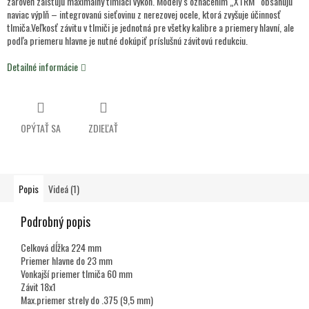
zároveň zaisťujú maximálny tlmiaci výkon. Modely s označením „XTRM“ obsahujú
naviac výplň – integrovanú sieťovinu z nerezovej ocele, ktorá zvyšuje účinnosť
tlmiča.Veľkosť závitu v tlmiči je jednotná pre všetky kalibre a priemery hlavní, ale
podľa priemeru hlavne je nutné dokúpiť príslušnú závitovú redukciu.
Detailné informácie
OPÝTAŤ SA
ZDIEĽAŤ
Popis
Videá (1)
Podrobný popis
Celková dĺžka 224 mm
Priemer hlavne do 23 mm
Vonkajší priemer tlmiča 60 mm
Závit 18x1
Max.priemer strely do .375 (9,5 mm)