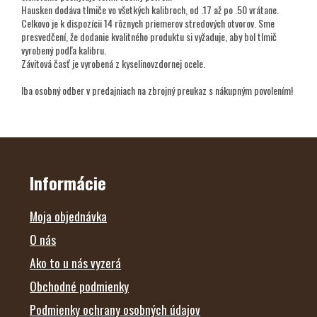
Hausken dodáva tlmiče vo všetkých kalibroch, od .17 až po .50 vrátane.
Celkovo je k dispozícii 14 rôznych priemerov stredových otvorov. Sme
presvedčení, že dodanie kvalitného produktu si vyžaduje, aby bol tlmič
vyrobený podľa kalibru.
Závitová časť je vyrobená z kyselinovzdornej ocele.
Iba osobný odber v predajniach na zbrojný preukaz s nákupným povolením!
Z
Á
P
Ä
Informácie
T
I
E
Moja objednávka
O nás
Ako to u nás vyzerá
Obchodné podmienky
Podmienky ochrany osobných údajov