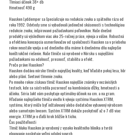
Tlmiaci účinok 38+ db
Hmotnosť 490 g
Hausken Lyddemper sa špecializuje na redukciu zvuku a spätného rázu od
roku 1992. Odvtedy sme si vybudovali jedinečné skúsenosti s technológiou
redukcie zvuku, inšpirované požiadavkami poľovníkov. Naše dnešné
produkty sú výsledkom viac ako 25-ročnej práce, vývoja a vášne. Robustná
a efektívna koncepcia usmerňovačov od spoločnosti Hausken sa v priebehu
rokov neustále vyvíja a od dnešného dňa máme k dnešnému dňu najlepšie
konštrukčné riešenie. Naše tlmiče sú vyrobené v Nórsku s najvyššími
požiadavkami na odolnosť, presnosť, stabilitu a efekt.
Prečo práve Hausken?
Hausken dodáva nórske tlmiče najvyššej kvality, keď hľadáte pokoj lesa, hôr
alebo plání. Svetové tlmenie zvuku.
Po mnoho rokov získava tlmič Hausken najvyššie známky v nezávislých
testoch, kde sa sústredila pozornosť na kombináciu dĺžky, hmotnosti a
účinku. Séria Jakt vám poskytuje optimálny účinok na cm. a na gram.
Hľadanie najlepšieho tlmiča viedlo k vývoju systému Hausken XTRM,
systému, ktorý môže byť inštalovaný alebo dodatočne vybavený výrobcom
alebo samotným lovcom. Systém XTRM dokáže poskytnúť až o 7 dB viac
energie. XTRM je o ďalší krok bližšie k tichu.
Čas použiteľnosti
Tlmič hluku Hausken je vyrobený z vysoko kvalitného hliníka a tvrdé
eloxovanie poskytuje veľmi odolný povrch.