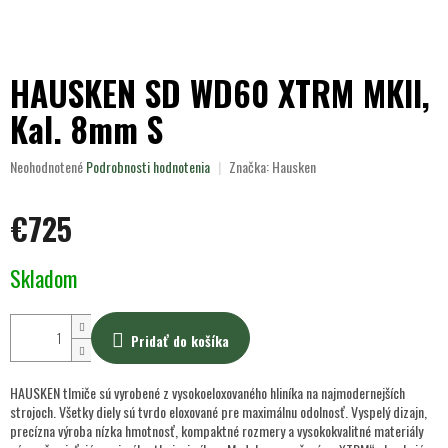
HAUSKEN SD WD60 XTRM MKII,
Kal. 8mm S
Priemerné
Neohodnotené
Podrobnosti hodnotenia
Značka:
Hausken
hodnotenie
produktu
€725
je
0,0
z
Jednotková
Skladom
5
cena:
hviezdičiek.
Pridať do košíka
HAUSKEN tlmiče sú vyrobené z vysokoeloxovaného hliníka na najmodernejších
strojoch. Všetky diely sú tvrdo eloxované pre maximálnu odolnosť. Vyspelý dizajn,
precízna výroba nízka hmotnosť, kompaktné rozmery a vysokokvalitné materiály