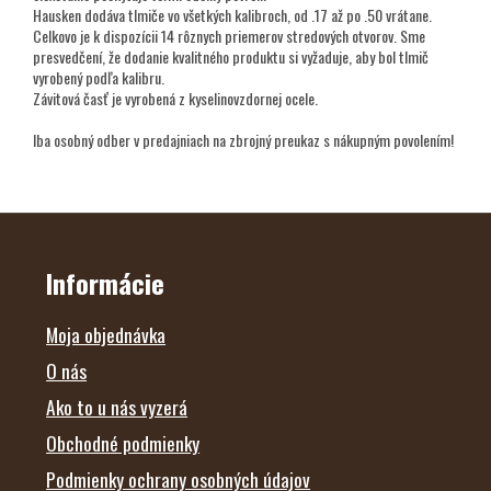
Hausken dodáva tlmiče vo všetkých kalibroch, od .17 až po .50 vrátane.
Celkovo je k dispozícii 14 rôznych priemerov stredových otvorov. Sme
presvedčení, že dodanie kvalitného produktu si vyžaduje, aby bol tlmič
vyrobený podľa kalibru.
Závitová časť je vyrobená z kyselinovzdornej ocele.
Iba osobný odber v predajniach na zbrojný preukaz s nákupným povolením!
Z
Á
P
Ä
Informácie
T
I
E
Moja objednávka
O nás
Ako to u nás vyzerá
Obchodné podmienky
Podmienky ochrany osobných údajov