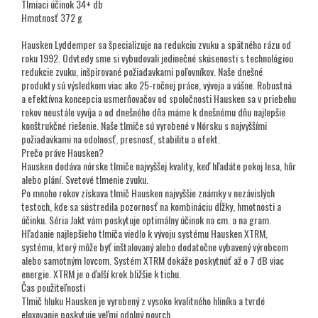
Tlmiaci účinok 34+ db
Hmotnosť 372 g
Hausken Lyddemper sa špecializuje na redukciu zvuku a spätného rázu od
roku 1992. Odvtedy sme si vybudovali jedinečné skúsenosti s technológiou
redukcie zvuku, inšpirované požiadavkami poľovníkov. Naše dnešné
produkty sú výsledkom viac ako 25-ročnej práce, vývoja a vášne. Robustná
a efektívna koncepcia usmerňovačov od spoločnosti Hausken sa v priebehu
rokov neustále vyvíja a od dnešného dňa máme k dnešnému dňu najlepšie
konštrukčné riešenie. Naše tlmiče sú vyrobené v Nórsku s najvyššími
požiadavkami na odolnosť, presnosť, stabilitu a efekt.
Prečo práve Hausken?
Hausken dodáva nórske tlmiče najvyššej kvality, keď hľadáte pokoj lesa, hôr
alebo plání. Svetové tlmenie zvuku.
Po mnoho rokov získava tlmič Hausken najvyššie známky v nezávislých
testoch, kde sa sústredila pozornosť na kombináciu dĺžky, hmotnosti a
účinku. Séria Jakt vám poskytuje optimálny účinok na cm. a na gram.
Hľadanie najlepšieho tlmiča viedlo k vývoju systému Hausken XTRM,
systému, ktorý môže byť inštalovaný alebo dodatočne vybavený výrobcom
alebo samotným lovcom. Systém XTRM dokáže poskytnúť až o 7 dB viac
energie. XTRM je o ďalší krok bližšie k tichu.
Čas použiteľnosti
Tlmič hluku Hausken je vyrobený z vysoko kvalitného hliníka a tvrdé
eloxovanie poskytuje veľmi odolný povrch.