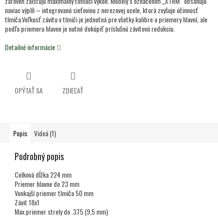
zároveň zaisťujú maximálny tlmiaci výkon. Modely s označením „XTRM“ obsahujú
naviac výplň – integrovanú sieťovinu z nerezovej ocele, ktorá zvyšuje účinnosť
tlmiča.Veľkosť závitu v tlmiči je jednotná pre všetky kalibre a priemery hlavní, ale
podľa priemeru hlavne je nutné dokúpiť príslušnú závitovú redukciu.
Detailné informácie
OPÝTAŤ SA
ZDIEĽAŤ
Popis
Videá (1)
Podrobný popis
Celková dĺžka 224 mm
Priemer hlavne do 23 mm
Vonkajší priemer tlmiča 50 mm
Závit 18x1
Max.priemer strely do .375 (9,5 mm)