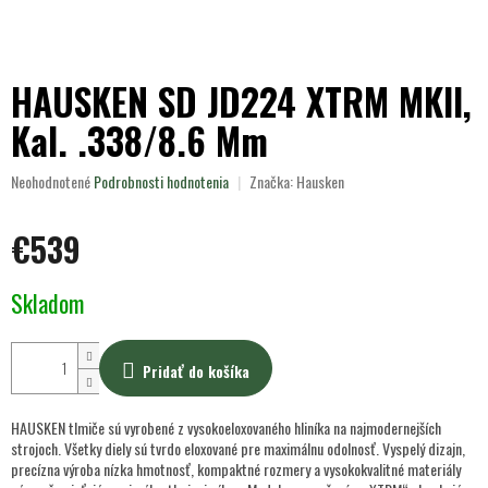
HAUSKEN SD JD224 XTRM MKII,
Kal. .338/8.6 Mm
Priemerné
Neohodnotené
Podrobnosti hodnotenia
Značka:
Hausken
hodnotenie
produktu
€539
je
0,0
z
Jednotková
Skladom
5
cena:
hviezdičiek.
Pridať do košíka
HAUSKEN tlmiče sú vyrobené z vysokoeloxovaného hliníka na najmodernejších
strojoch. Všetky diely sú tvrdo eloxované pre maximálnu odolnosť. Vyspelý dizajn,
precízna výroba nízka hmotnosť, kompaktné rozmery a vysokokvalitné materiály