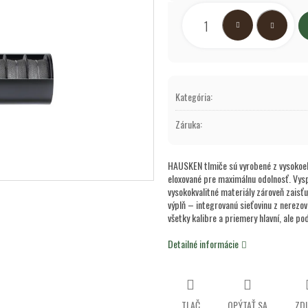
Jednotková
hviezdičiek.
cena:
Kategória
:
Záruka
:
HAUSKEN tlmiče sú vyrobené z vysokoelo
eloxované pre maximálnu odolnosť. Vys
vysokokvalitné materiály zároveň zaisť
výplň – integrovanú sieťovinu z nerezove
všetky kalibre a priemery hlavní, ale po
Detailné informácie
TLAČ
OPÝTAŤ SA
ZDI