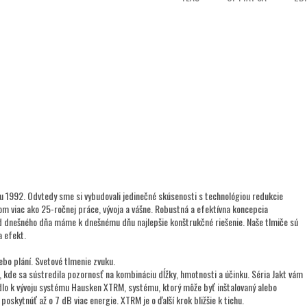
u 1992. Odvtedy sme si vybudovali jedinečné skúsenosti s technológiou redukcie
om viac ako 25-ročnej práce, vývoja a vášne. Robustná a efektívna koncepcia
od dnešného dňa máme k dnešnému dňu najlepšie konštrukčné riešenie. Naše tlmiče sú
a efekt.
ebo plání. Svetové tlmenie zvuku.
 kde sa sústredila pozornosť na kombináciu dĺžky, hmotnosti a účinku. Séria Jakt vám
edlo k vývoju systému Hausken XTRM, systému, ktorý môže byť inštalovaný alebo
ytnúť až o 7 dB viac energie. XTRM je o ďalší krok bližšie k tichu.