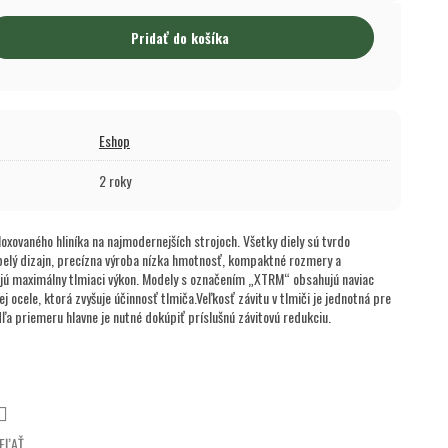
Pridať do košíka
Eshop
2 roky
xovaného hliníka na najmodernejších strojoch. Všetky diely sú tvrdo
pelý dizajn, precízna výroba nízka hmotnosť, kompaktné rozmery a
ujú maximálny tlmiaci výkon. Modely s označením „XTRM“ obsahujú naviac
j ocele, ktorá zvyšuje účinnosť tlmiča.Veľkosť závitu v tlmiči je jednotná pre
dľa priemeru hlavne je nutné dokúpiť príslušnú závitovú redukciu.
EĽAŤ