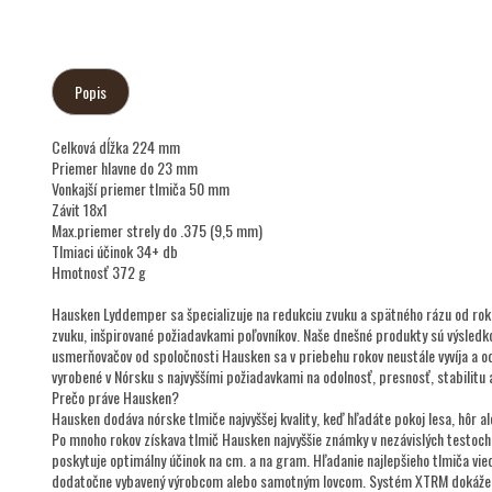
Popis
Celková dĺžka 224 mm
Priemer hlavne do 23 mm
Vonkajší priemer tlmiča 50 mm
Závit 18x1
Max.priemer strely do .375 (9,5 mm)
Tlmiaci účinok 34+ db
Hmotnosť 372 g
Hausken Lyddemper sa špecializuje na redukciu zvuku a spätného rázu od rok
zvuku, inšpirované požiadavkami poľovníkov. Naše dnešné produkty sú výsledk
usmerňovačov od spoločnosti Hausken sa v priebehu rokov neustále vyvíja a 
vyrobené v Nórsku s najvyššími požiadavkami na odolnosť, presnosť, stabilitu 
Prečo práve Hausken?
Hausken dodáva nórske tlmiče najvyššej kvality, keď hľadáte pokoj lesa, hôr al
Po mnoho rokov získava tlmič Hausken najvyššie známky v nezávislých testoch,
poskytuje optimálny účinok na cm. a na gram. Hľadanie najlepšieho tlmiča vi
dodatočne vybavený výrobcom alebo samotným lovcom. Systém XTRM dokáže posk