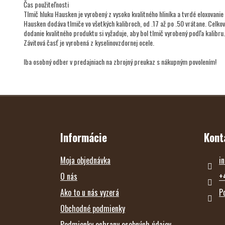
Čas použiteľnosti
Tlmič hluku Hausken je vyrobený z vysoko kvalitného hliníka a tvrdé eloxovanie
Hausken dodáva tlmiče vo všetkých kalibroch, od .17 až po .50 vrátane. Celko
dodanie kvalitného produktu si vyžaduje, aby bol tlmič vyrobený podľa kalibru.
Závitová časť je vyrobená z kyselinovzdornej ocele.
Iba osobný odber v predajniach na zbrojný preukaz s nákupným povolením!
Z
Á
P
Ä
T
Informácie
Kont
I
E
Moja objednávka
in
O nás
+
Ako to u nás vyzerá
P
Obchodné podmienky
Podmienky ochrany osobných údajov