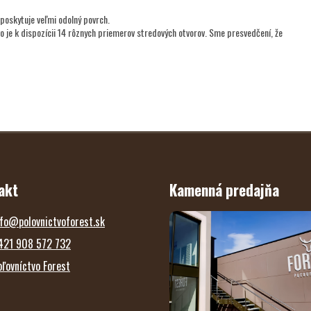
 poskytuje veľmi odolný povrch.
vo je k dispozícii 14 rôznych priemerov stredových otvorov. Sme presvedčení, že
akt
Kamenná predajňa
fo
@
polovnictvoforest.sk
421 908 572 732
oľovníctvo Forest