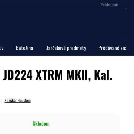
Prihlásenie
Nákupn
košík
uv
Batožina
Darčekové predmety
Predávané značky
JD224 XTRM MKII, Kal.
Značka:
Hausken
Skladom