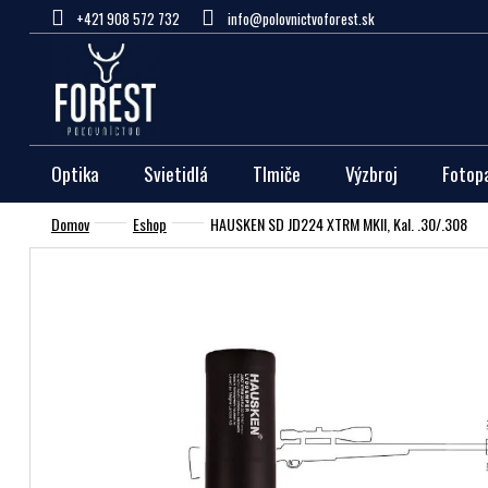
Prejsť
+421 908 572 732
info@polovnictvoforest.sk
na
obsah
Optika
Svietidlá
Tlmiče
Výzbroj
Fotop
Domov
Eshop
HAUSKEN SD JD224 XTRM MKII, Kal. .30/.308