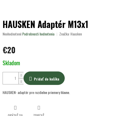
HAUSKEN Adaptér M13x1
Priemerné
Neohodnotené
Podrobnosti hodnotenia
Značka:
Hausken
hodnotenie
produktu
€20
je
0,0
z
Jednotková
Skladom
5
cena:
hviezdičiek.
Pridať do košíka
HAUSKEN- adaptér pre rozdielne priemery hlavne.
OPÝTAŤ SA
ZDIEĽAŤ