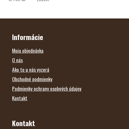
Z
Á
P
Ä
Informácie
T
I
E
Moja objednávka
O nás
Ako to u nás vyzerá
Obchodné podmienky
Podmienky ochrany osobných údajov
Kontakt
Kontakt