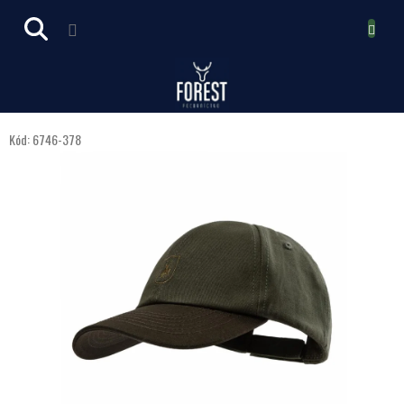
Prejsť
NÁKUPN
na
obsah
KOŠÍK
Kód:
6746-378