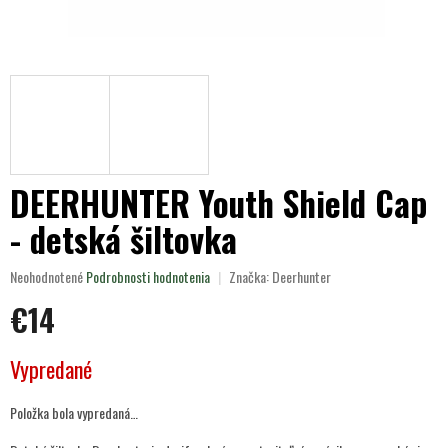
DEERHUNTER Youth Shield Cap
- detská šiltovka
Priemerné
Neohodnotené
Podrobnosti hodnotenia
Značka:
Deerhunter
hodnotenie
€14
produktu
je
0,0
Jednotková
Vypredané
z
cena:
5
hviezdičiek.
Položka bola vypredaná…