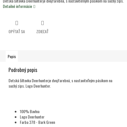
Detská šiltovka Deerhunterje dvojfarebná, s nastaviteľným pásikom na suchý zips.
Detailné informácie
OPÝTAŤ SA
ZDIEĽAŤ
Popis
Podrobný popis
Detská šiltovka Deerhunterje dvojfarebná, s nastaviteľným pásikom na
suchý zips. Logo Deerhunter.
100% Bavlna
Logo Deerhunter
Farba 378 - Bark Green