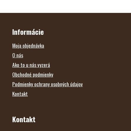
Z
Á
P
Ä
Informácie
T
I
E
Moja objednávka
O nás
Ako to u nás vyzerá
Obchodné podmienky
Podmienky ochrany osobných údajov
Kontakt
Kontakt