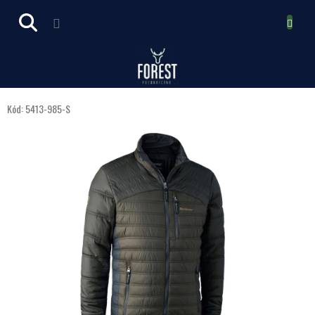
Prejsť
NÁKUPN
na
obsah
KOŠÍK
Kód:
5413-985-S