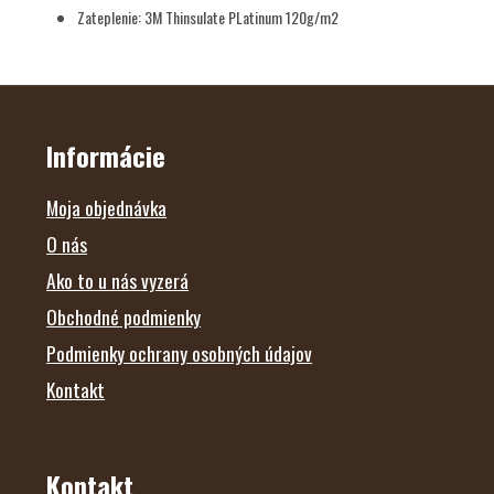
Zateplenie: 3M Thinsulate PLatinum 120g/m2
Z
Á
P
Ä
Informácie
T
I
E
Moja objednávka
O nás
Ako to u nás vyzerá
Obchodné podmienky
Podmienky ochrany osobných údajov
Kontakt
Kontakt