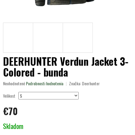
DEERHUNTER Verdun Jacket 3-
Colored - bunda
Priemerné
Neohodnotené
Podrobnosti hodnotenia
Značka:
Deerhunter
hodnotenie
produktu
Velikost
je
0,0
€70
z
5
Jednotková
hviezdičiek.
Skladom
cena: