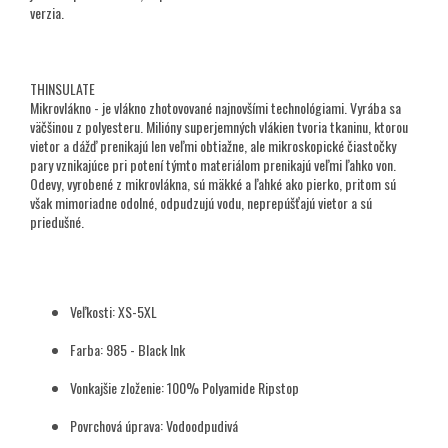
verzia.
THINSULATE
Mikrovlákno - je vlákno zhotovované najnovšími technológiami. Vyrába sa
väčšinou z polyesteru. Milióny superjemných vlákien tvoria tkaninu, ktorou
vietor a dážď prenikajú len veľmi obtiažne, ale mikroskopické čiastočky
pary vznikajúce pri potení týmto materiálom prenikajú veľmi ľahko von.
Odevy, vyrobené z mikrovlákna, sú mäkké a ľahké ako pierko, pritom sú
však mimoriadne odolné, odpudzujú vodu, neprepúšťajú vietor a sú
priedušné.
Veľkosti: XS-5XL
Farba: 985 - Black Ink
Vonkajšie zloženie: 100% Polyamide Ripstop
Povrchová úprava: Vodoodpudivá