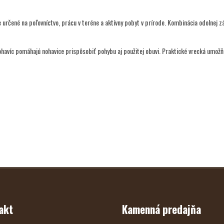
čené na poľovníctvo, prácu v teréne a aktívny pobyt v prírode. Kombinácia odolnej zá
ohavíc pomáhajú nohavice prispôsobiť pohybu aj použitej obuvi. Praktické vrecká umožň
akt
Kamenná predajňa