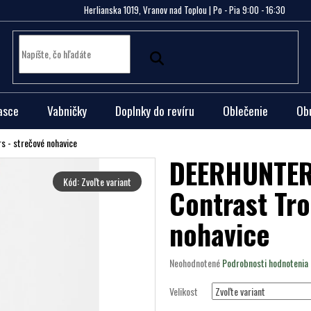
Herlianska 1019, Vranov nad Toplou | Po - Pia 9:00 - 16:30
asce
Vabničky
Doplnky do revíru
Oblečenie
Ob
 - strečové nohavice
DEERHUNTER
Kód:
Zvoľte variant
Contrast Tro
nohavice
Priemerné
Neohodnotené
Podrobnosti hodnotenia
hodnotenie
produktu
Velikost
je