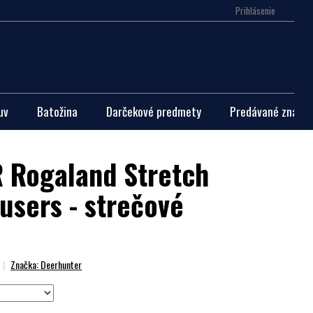
Prihlásenie
Nákupn
košík
uv
Batožina
Darčekové predmety
Predávané značky
 Rogaland Stretch
users - strečové
Značka:
Deerhunter