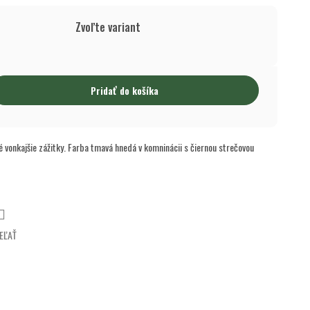
Zvoľte variant
Pridať do košíka
 vonkajšie zážitky. Farba tmavá hnedá v komninácii s čiernou strečovou
EĽAŤ