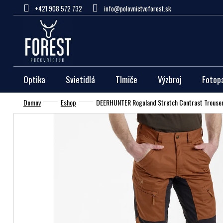
Prejsť
+421 908 572 732
info@polovnictvoforest.sk
na
obsah
Optika
Svietidlá
Tlmiče
Výzbroj
Fotop
Domov
Eshop
DEERHUNTER Rogaland Stretch Contrast Trousers