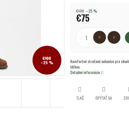
0,0
z
€100
–25 %
5
€75
hviezdičiek.
Jednotková
cena:
€100
Komfortné strečové nohavíce pre skvelé
–25 %
látkou.
Detailné informácie
TLAČ
OPÝTAŤ SA
ZDI