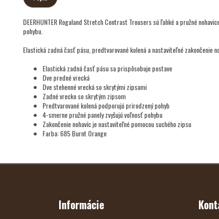
DEERHUNTER Rogaland Stretch Contrast Trousers sú ľahké a pružné nohavice ur
pohybu.
Elastická zadná časť pásu, predtvarované kolená a nastaviteľné zakončenie n
Elastická zadná časť pásu sa prispôsobuje postave
Dve predné vrecká
Dve stehenné vrecká so skrytými zipsami
Zadné vrecko so skrytým zipsom
Predtvarované kolená podporujú prirodzený pohyb
4-smerne pružné panely zvyšujú voľnosť pohybu
Zakončenie nohavíc je nastaviteľné pomocou suchého zipsu
Farba: 685 Burnt Orange
Z
Á
P
Ä
T
Informácie
Kont
I
E