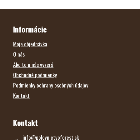
Z
Á
P
Ä
Informácie
T
I
E
Moja objednávka
O nás
Ako to u nás vyzerá
Obchodné podmienky
Podmienky ochrany osobných údajov
Kontakt
Kontakt
info
@
polovnictvoforest.sk