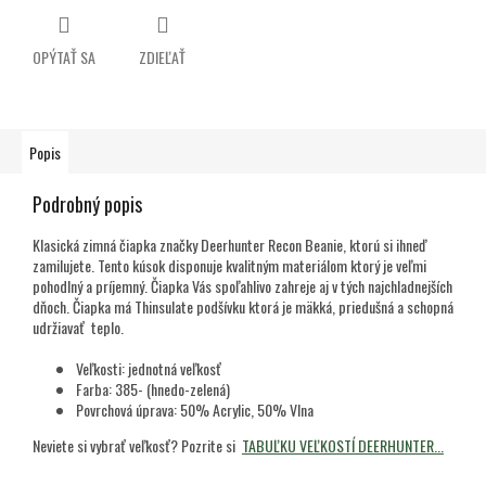
OPÝTAŤ SA
ZDIEĽAŤ
Popis
Podrobný popis
Klasická zimná čiapka značky Deerhunter Recon Beanie, ktorú si ihneď
zamilujete. Tento kúsok disponuje kvalitným materiálom ktorý je veľmi
pohodlný a príjemný. Čiapka Vás spoľahlivo zahreje aj v tých najchladnejších
dňoch. Čiapka má Thinsulate podšívku ktorá je mäkká, priedušná a schopná
udržiavať teplo.
Veľkosti: jednotná veľkosť
Farba: 385- (hnedo-zelená)
Povrchová úprava: 50% Acrylic, 50% Vlna
Neviete si vybrať veľkosť? Pozrite si
TABUĽKU VEĽKOSTÍ DEERHUNTER...