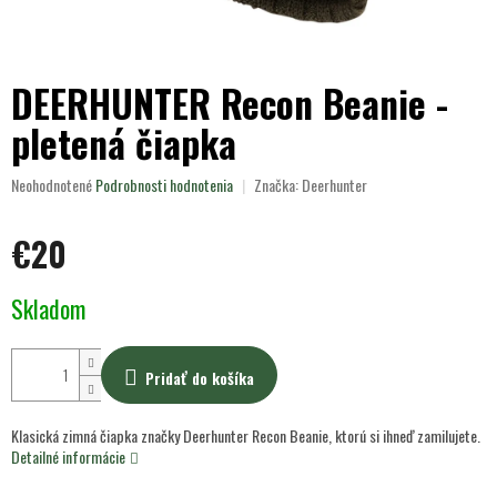
DEERHUNTER Recon Beanie -
pletená čiapka
Priemerné
Neohodnotené
Podrobnosti hodnotenia
Značka:
Deerhunter
hodnotenie
produktu
€20
je
0,0
z
Jednotková
Skladom
5
cena:
hviezdičiek.
Pridať do košíka
Klasická zimná čiapka značky Deerhunter Recon Beanie, ktorú si ihneď zamilujete.
Detailné informácie