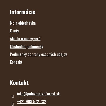
Á
P
Ä
Informácie
T
I
E
Moja objednávka
O nás
Ako to u nás vyzerá
Obchodné podmienky
Podmienky ochrany osobných údajov
Kontakt
Kontakt
info
@
polovnictvoforest.sk
+421 908 572 732