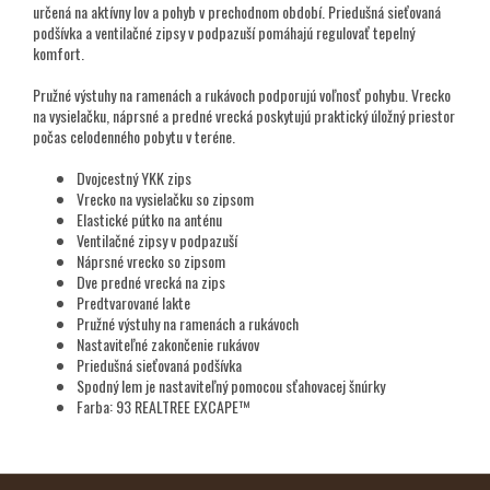
určená na aktívny lov a pohyb v prechodnom období. Priedušná sieťovaná
podšívka a ventilačné zipsy v podpazuší pomáhajú regulovať tepelný
komfort.
Pružné výstuhy na ramenách a rukávoch podporujú voľnosť pohybu. Vrecko
na vysielačku, náprsné a predné vrecká poskytujú praktický úložný priestor
počas celodenného pobytu v teréne.
Dvojcestný YKK zips
Vrecko na vysielačku so zipsom
Elastické pútko na anténu
Ventilačné zipsy v podpazuší
Náprsné vrecko so zipsom
Dve predné vrecká na zips
Predtvarované lakte
Pružné výstuhy na ramenách a rukávoch
Nastaviteľné zakončenie rukávov
Priedušná sieťovaná podšívka
Spodný lem je nastaviteľný pomocou sťahovacej šnúrky
Farba: 93 REALTREE EXCAPE™
Z