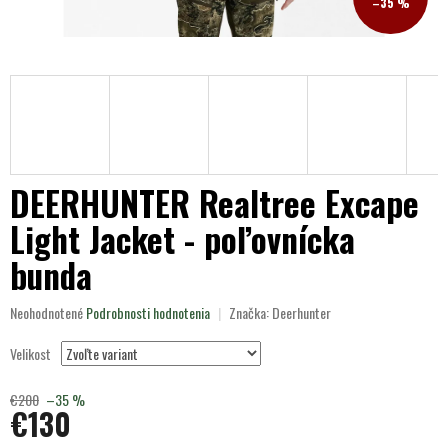
–35 %
DEERHUNTER Realtree Excape
Light Jacket - poľovnícka
bunda
Priemerné
Neohodnotené
Podrobnosti hodnotenia
Značka:
Deerhunter
hodnotenie
produktu
Velikost
je
0,0
€200
–35 %
z
€130
5
hviezdičiek.