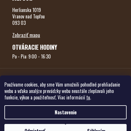
Herlianska 1019
Vranov nad Topľou
093 03
Zobraziť mapu
OTVÁRACIE HODINY
Po - Pia: 9:00 - 16:30
Používame cookies, aby sme Vám umožnili pohodlné prehliadanie
webu a vďaka analýze prevádzky webu neustále zlepšovali jeho
funkcie, výkon a použiteľnosť. Viac informácií
tu
.
Vytvoril Shoptet
Nastavenie
Copyright 2026
Poľovníctvo Forest
. Všetky práva vyhradené.
Upraviť