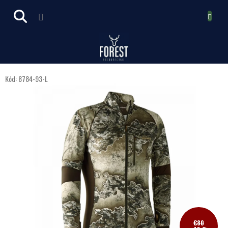
Prejsť
NÁKUPN
na
obsah
KOŠÍK
Kód:
8784-93-L
€80