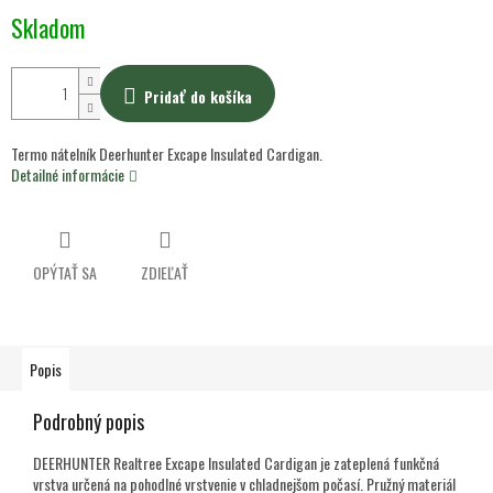
Jednotková
Skladom
cena:
Pridať do košíka
Termo nátelník Deerhunter Excape Insulated Cardigan.
Detailné informácie
OPÝTAŤ SA
ZDIEĽAŤ
Popis
Podrobný popis
DEERHUNTER Realtree Excape Insulated Cardigan je zateplená funkčná
vrstva určená na pohodlné vrstvenie v chladnejšom počasí. Pružný materiál