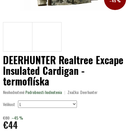
–45 %
DEERHUNTER Realtree Excape
Insulated Cardigan -
termoflíska
Priemerné
Neohodnotené
Podrobnosti hodnotenia
Značka:
Deerhunter
hodnotenie
produktu
Velikost
je
0,0
€80
–45 %
z
€44
5
hviezdičiek.