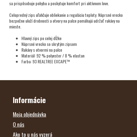
sa prispôsobuje pohybu a poskytuje komfort pri aktívnom love.
Celopredný zips uľahčuje obliekanie a reguláciu teploty. Náprsné vrecko
bezpečne uloží drobnosti a otvory na palce pomáhajú udržať rukávy na
mieste.
Hlavný zips po celej dĺžke
Náprsné vrecko so skrytým zipsom
Rukávy s otvormi na palce
Materiál: 92 % polyester / 8 % elastan
Farba: 93 REALTREE EXCAPE™
Z
Á
P
Ä
Informácie
T
I
E
Moja objednávka
O nás
Ako to u nás vyzerá