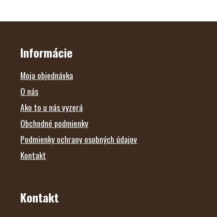
Z
Á
P
Ä
Informácie
T
I
E
Moja objednávka
O nás
Ako to u nás vyzerá
Obchodné podmienky
Podmienky ochrany osobných údajov
Kontakt
Kontakt