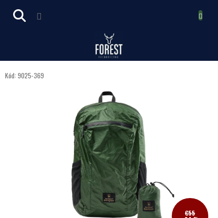
Prejsť
NÁKUPN
na
obsah
KOŠÍK
Kód:
9025-369
€55