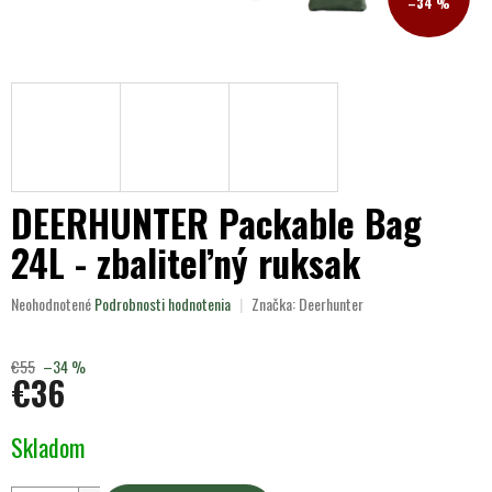
–34 %
DEERHUNTER Packable Bag
24L - zbaliteľný ruksak
Priemerné
Neohodnotené
Podrobnosti hodnotenia
Značka:
Deerhunter
hodnotenie
produktu
je
€55
–34 %
€36
0,0
z
5
Jednotková
Skladom
hviezdičiek.
cena: