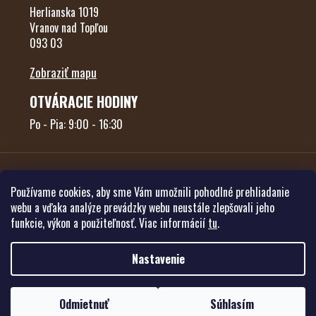
Herlianska 1019
Vranov nad Topľou
093 03
Zobraziť mapu
OTVÁRACIE HODINY
Po - Pia: 9:00 - 16:30
Používame cookies, aby sme Vám umožnili pohodlné prehliadanie
webu a vďaka analýze prevádzky webu neustále zlepšovali jeho
funkcie, výkon a použiteľnosť. Viac informácií
tu
.
Vytvoril Shoptet
Nastavenie
Copyright 2026
Poľovníctvo Forest
. Všetky práva vyhradené.
Upraviť
Odmietnuť
Súhlasím
nastavenie cookies