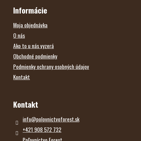
P
Ä
Informácie
T
I
E
Moja objednávka
O nás
Ako to u nás vyzerá
Obchodné podmienky
Podmienky ochrany osobných údajov
Kontakt
Kontakt
info
@
polovnictvoforest.sk
+421 908 572 732
Poľovníctvo Forest