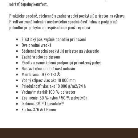
udržať tepelný komfort.
Praktické predné, stehenné a zadné vrecká poskytujú priestor na výbavu.
Predtvarované kolená a nastaviteľná spodná časť nohavíc podporujú
pohodlie pri pohybe a prispôsobenie použitej obuvi.
Elastický pás zvyšuje pohodlie pri nosení
Dve predné vrecká
Stehenné vrecká poskytujú priestor na vybavenie
Zadné vrecko so zipsom
Predtvarované kolená podporujú prirodzený pohyb
Nastaviteľná spodná časť nohavíc
Membrána: DEER-TEX®
Vodný stĺpec: viac ako 10 000 mm
Priedušnosť: viac ako 10 000 g/m2/24 h
Vrchný materiál: 100 % polyester
Zosilnenie: 50 % nylon / 50 % polyetylén
Izolácia: 3M™ Thinsulate™
Farba: 376 Art Green
Z
Á