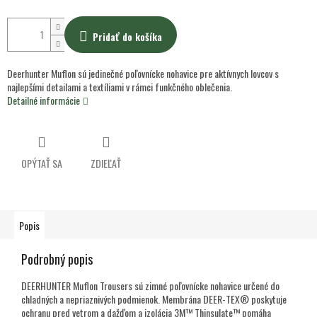
Pridať do košíka
Deerhunter Muflon sú jedinečné poľovnícke nohavice pre aktívnych lovcov s
najlepšími detailami a textíliami v rámci funkčného oblečenia.
Detailné informácie
OPÝTAŤ SA
ZDIEĽAŤ
Popis
Podrobný popis
DEERHUNTER Muflon Trousers sú zimné poľovnícke nohavice určené do
chladných a nepriaznivých podmienok. Membrána DEER-TEX® poskytuje
ochranu pred vetrom a dažďom a izolácia 3M™ Thinsulate™ pomáha