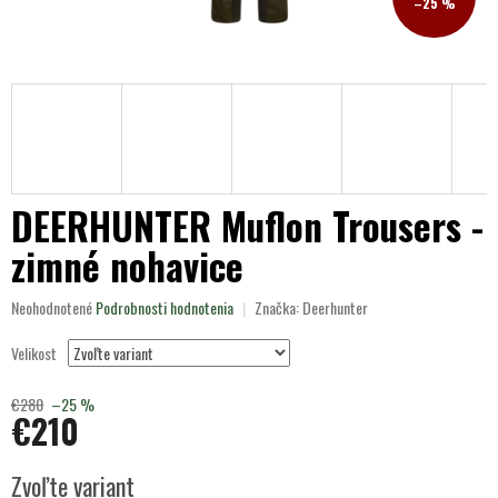
–25 %
DEERHUNTER Muflon Trousers -
zimné nohavice
Priemerné
Neohodnotené
Podrobnosti hodnotenia
Značka:
Deerhunter
hodnotenie
produktu
Velikost
je
0,0
€280
–25 %
z
€210
5
hviezdičiek.
Jednotková
Zvoľte variant
cena: