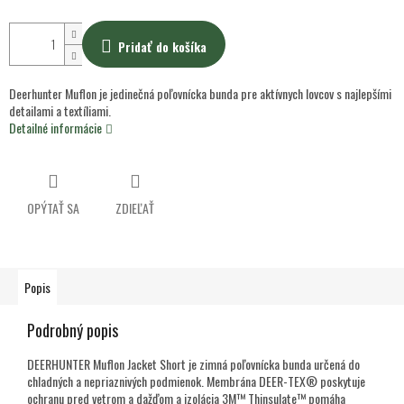
Pridať do košíka
Deerhunter Muflon je jedinečná poľovnícka bunda pre aktívnych lovcov s najlepšími
detailami a textíliami.
Detailné informácie
OPÝTAŤ SA
ZDIEĽAŤ
Popis
Podrobný popis
DEERHUNTER Muflon Jacket Short je zimná poľovnícka bunda určená do
chladných a nepriaznivých podmienok. Membrána DEER-TEX® poskytuje
ochranu pred vetrom a dažďom a izolácia 3M™ Thinsulate™ pomáha