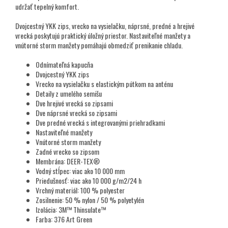
udržať tepelný komfort.
Dvojcestný YKK zips, vrecko na vysielačku, náprsné, predné a hrejivé
vrecká poskytujú praktický úložný priestor. Nastaviteľné manžety a
vnútorné storm manžety pomáhajú obmedziť prenikanie chladu.
Odnímateľná kapucňa
Dvojcestný YKK zips
Vrecko na vysielačku s elastickým pútkom na anténu
Detaily z umelého semišu
Dve hrejivé vrecká so zipsami
Dve náprsné vrecká so zipsami
Dve predné vrecká s integrovanými priehradkami
Nastaviteľné manžety
Vnútorné storm manžety
Zadné vrecko so zipsom
Membrána: DEER-TEX®
Vodný stĺpec: viac ako 10 000 mm
Priedušnosť: viac ako 10 000 g/m2/24 h
Vrchný materiál: 100 % polyester
Zosilnenie: 50 % nylon / 50 % polyetylén
Izolácia: 3M™ Thinsulate™
Farba: 376 Art Green