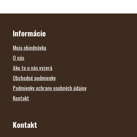
Z
Á
P
Ä
Informácie
T
I
E
Moja objednávka
O nás
Ako to u nás vyzerá
Obchodné podmienky
Podmienky ochrany osobných údajov
Kontakt
Kontakt