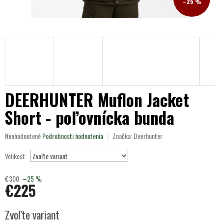
–25 %
DEERHUNTER Muflon Jacket
Short - poľovnícka bunda
Priemerné
Neohodnotené
Podrobnosti hodnotenia
Značka:
Deerhunter
hodnotenie
produktu
Velikost
je
0,0
€300
–25 %
z
€225
5
hviezdičiek.
Jednotková
Zvoľte variant
cena: