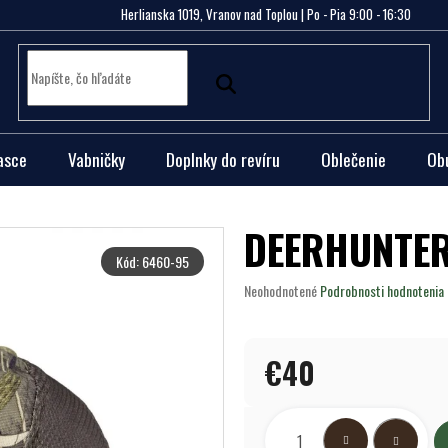
Herlianska 1019, Vranov nad Toplou | Po - Pia 9:00 - 16:30
asce
Vabničky
Doplnky do revíru
Oblečenie
Ob
DEERHUNTER 
Kód:
6460-95
Priemerné
Neohodnotené
Podrobnosti hodnotenia
hodnotenie
produktu
je
€40
0,0
z
5
Jednotková
hviezdičiek.
cena: