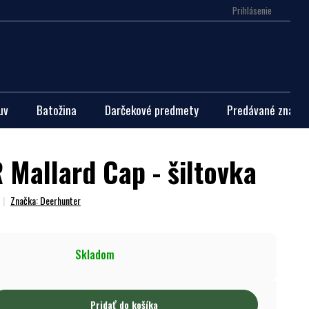
Prihlásenie
Nákupn
košík
uv
Batožina
Darčekové predmety
Predávané značky
Mallard Cap - šiltovka
Značka:
Deerhunter
Skladom
Pridať do košíka