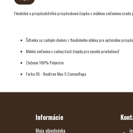
Flexibilná a prispôsobiteľná prispôsobená čiapka s mäkkou sieťovinou vzadu p
Šiltovka so zadným dielom z flexibilného vlákna pre optimálne prispôs
Mäkká sieťovina v zadnej časti čiapky pre vysokú priedušnosť
Zloženie 100% Polyester
Farba 95 - Realtree Max-5 Camouflage
Z
Á
P
Ä
T
Informácie
Kont
I
E
Moja objednávka
in