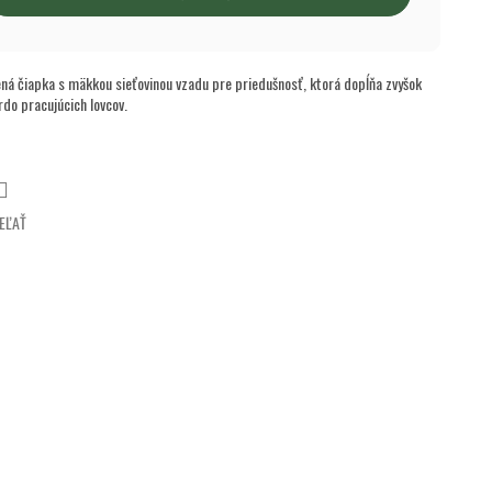
ená čiapka s mäkkou sieťovinou vzadu pre priedušnosť, ktorá dopĺňa zvyšok
rdo pracujúcich lovcov.
EĽAŤ