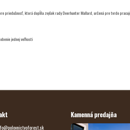
re priedušnosť, ktorá dopĺňa zvyšok rady Deerhunter Mallard, určená pre tvrdo pracujú
obenie jednej veľkosti
akt
Kamenná predajňa
fo
@
polovnictvoforest.sk