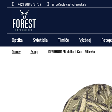
Prejsť
+421 908 572 732
info@polovnictvoforest.sk
na
obsah
Optika
Svietidlá
Tlmiče
Výzbroj
Fotop
Domov
Eshop
DEERHUNTER Mallard Cap - šiltovka